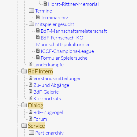
Horst-Rittner-Memorial
Termine
Terminarchiv
Mitspieler gesucht!
BdF-Mannschaftsmeisterschaft
BdF-Fernschach-KO-
Mannschaftspokalturnier
ICCF-Champions-League
Formular Spielersuche
Länderkämpfe
BdF Intern
Vorstandsmitteilungen
Zu- und Abgänge
BdF-Galerie
Kurzporträts
Dialog
BdF-Zugvogel
Forum
Service
Partienarchiv