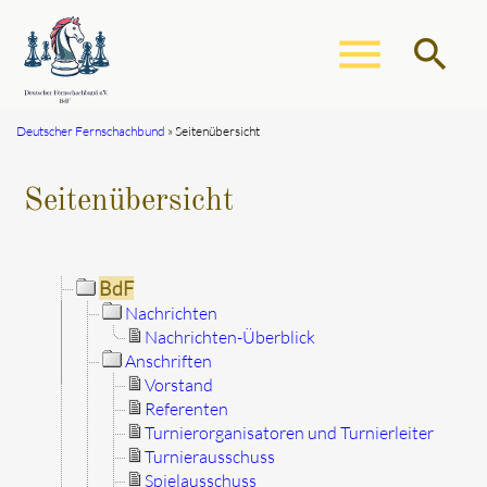
menu
search
Deutscher Fernschachbund
Seitenübersicht
Suchbegriffe
SUCHEN
Seitenübersicht
BdF
Nachrichten
Nachrichten-Überblick
Anschriften
Vorstand
Referenten
Turnierorganisatoren und Turnierleiter
Turnierausschuss
Spielausschuss