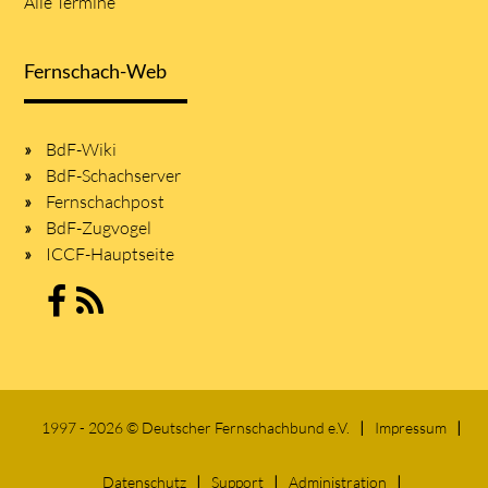
Alle Termine
Fernschach-Web
BdF-Wiki
BdF-Schachserver
Fernschachpost
BdF-Zugvogel
ICCF-Hauptseite
1997 - 2026 © Deutscher Fernschachbund e.V.
Impressum
Datenschutz
Support
Administration