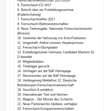
Fernschachmeisterschaft 2017/2019
5. Fernschach-CD 2017
6. Bericht über ein Fortbildungsseminar
(Kaderschulung)
7. Fernschachtreffen 2017
8. Fernschach-Weltmeisterschaften
9. Neue Titelvergabe: Nationaler Fernschachmeister
(Bronze)
10. Gewinner der Verlosung von Kino-Freikarten
11. Vorgestellt: Artikel unseres Hauptsponsors
12. Fernschach-Olympiaden
13. Einladungsturnier Germany Candidate Masters 01
D beendet
14. Mitgliedsdaten
15. Titelträger gesucht
16. Umfragen auf der BdF-Homepage
17. Rezensionen auf der BdF-Homepage
18. Verlängerung Meldefrist 12. Deutsche
Betriebssport-Fernschachmeisterschaft
19. Stockfish 8 erhältlich
20. Internationale Titel und Normen
21. Magnus - Der Mozart des Schachs
22. Neue Partienarchiv-Updates verfügbar
23. Fernschach-Europameisterschaften