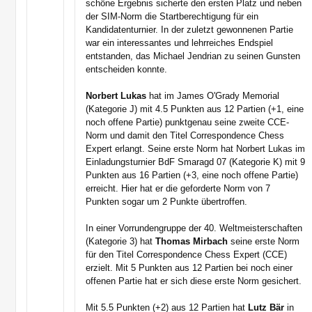
schöne Ergebnis sicherte den ersten Platz und neben
der SIM-Norm die Startberechtigung für ein
Kandidatenturnier. In der zuletzt gewonnenen Partie
war ein interessantes und lehrreiches Endspiel
entstanden, das Michael Jendrian zu seinen Gunsten
entscheiden konnte.
Norbert Lukas
hat im James O'Grady Memorial
(Kategorie J) mit 4.5 Punkten aus 12 Partien (+1, eine
noch offene Partie) punktgenau seine zweite CCE-
Norm und damit den Titel Correspondence Chess
Expert erlangt. Seine erste Norm hat Norbert Lukas im
Einladungsturnier BdF Smaragd 07 (Kategorie K) mit 9
Punkten aus 16 Partien (+3, eine noch offene Partie)
erreicht. Hier hat er die geforderte Norm von 7
Punkten sogar um 2 Punkte übertroffen.
In einer Vorrundengruppe der 40. Weltmeisterschaften
(Kategorie 3) hat
Thomas Mirbach
seine erste Norm
für den Titel Correspondence Chess Expert (CCE)
erzielt. Mit 5 Punkten aus 12 Partien bei noch einer
offenen Partie hat er sich diese erste Norm gesichert.
Mit 5.5 Punkten (+2) aus 12 Partien hat
Lutz Bär
in