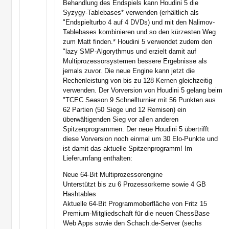
Behandlung des Endspiels kann Houdini 5 die
Syzygy-Tablebases* verwenden (erhältlich als
"Endspielturbo 4 auf 4 DVDs) und mit den Nalimov-
Tablebases kombinieren und so den kürzesten Weg
zum Matt finden.* Houdini 5 verwendet zudem den
"lazy SMP-Algorythmus und erzielt damit auf
Multiprozessorsystemen bessere Ergebnisse als
jemals zuvor. Die neue Engine kann jetzt die
Rechenleistung von bis zu 128 Kernen gleichzeitig
verwenden. Der Vorversion von Houdini 5 gelang beim
"TCEC Season 9 Schnellturnier mit 56 Punkten aus
62 Partien (50 Siege und 12 Remisen) ein
überwältigenden Sieg vor allen anderen
Spitzenprogrammen. Der neue Houdini 5 übertrifft
diese Vorversion noch einmal um 30 Elo-Punkte und
ist damit das aktuelle Spitzenprogramm! Im
Lieferumfang enthalten:
Neue 64-Bit Multiprozessorengine
Unterstützt bis zu 6 Prozessorkerne sowie 4 GB
Hashtables
Aktuelle 64-Bit Programmoberfläche von Fritz 15
Premium-Mitgliedschaft für die neuen ChessBase
Web Apps sowie den Schach.de-Server (sechs