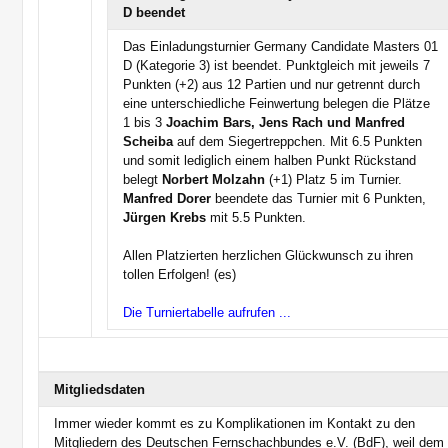
D beendet
Das Einladungsturnier Germany Candidate Masters 01
D (Kategorie 3) ist beendet. Punktgleich mit jeweils 7
Punkten (+2) aus 12 Partien und nur getrennt durch
eine unterschiedliche Feinwertung belegen die Plätze
1 bis 3
Joachim Bars, Jens Rach und Manfred
Scheiba
auf dem Siegertreppchen. Mit 6.5 Punkten
und somit lediglich einem halben Punkt Rückstand
belegt
Norbert Molzahn
(+1) Platz 5 im Turnier.
Manfred Dorer
beendete das Turnier mit 6 Punkten,
Jürgen Krebs
mit 5.5 Punkten.
Allen Platzierten herzlichen Glückwunsch zu ihren
tollen Erfolgen! (es)
Die Turniertabelle aufrufen ...
Mitgliedsdaten
Immer wieder kommt es zu Komplikationen im Kontakt zu den
Mitgliedern des Deutschen Fernschachbundes e.V. (BdF), weil dem