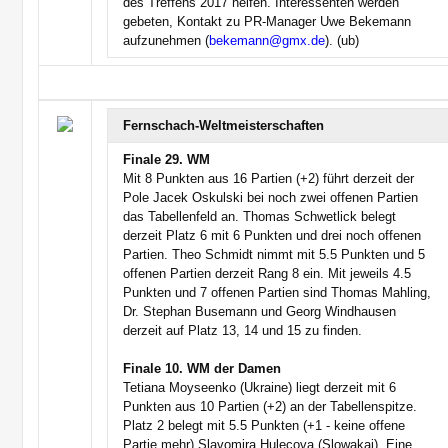
des Treffens 2017 helfen. Interessenten werden
gebeten, Kontakt zu PR-Manager Uwe Bekemann
aufzunehmen (
bekemann@gmx.de
). (ub)
Fernschach-Weltmeisterschaften
Finale 29. WM
Mit 8 Punkten aus 16 Partien (+2) führt derzeit der
Pole Jacek Oskulski bei noch zwei offenen Partien
das Tabellenfeld an. Thomas Schwetlick belegt
derzeit Platz 6 mit 6 Punkten und drei noch offenen
Partien. Theo Schmidt nimmt mit 5.5 Punkten und 5
offenen Partien derzeit Rang 8 ein. Mit jeweils 4.5
Punkten und 7 offenen Partien sind Thomas Mahling,
Dr. Stephan Busemann und Georg Windhausen
derzeit auf Platz 13, 14 und 15 zu finden.
Finale 10. WM der Damen
Tetiana Moyseenko (Ukraine) liegt derzeit mit 6
Punkten aus 10 Partien (+2) an der Tabellenspitze.
Platz 2 belegt mit 5.5 Punkten (+1 - keine offene
Partie mehr) Slavomira Hulecova (Slowakai). Eine