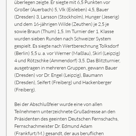
überlegen zeigte. Er siegte mit 6,5 Punkten vor
Großer (Auerbach) 5, Vlk (Eisleben) 4,5, Bauer
(Dresden) 3, Larsson (Stockholm), Hunger (Jeserig)
und dem 16-jährigen Wilde (Zeuthen) je 2,5 je
sowie Braun (Thum) 1,5. Im Turnier der 1. Klasse
wurden sieben Runden nach Schweizer System
gespielt. Es siegte nach Wertberechnung Tolksdorf
(Berlin) 5,5 u. a. vor Werner (Maßlau), Skirl (Leipzig)
4 und Rötzschke (Ammendorf) 3,5. Das Blitzturnier,
ausgetragen in mehreren Gruppen, gewann Bauer
(Dresden) vor Dr. Engel (Leipzig), Baumann
(Dresden), Seifert (Freiberg) und Hackenberger
(Freiberg).
Bei der Abschlußfeier wurde eine von allen
Teilnehmern unterzeichnete Grußadresse an den
Präsidenten des geeinten Deutschen Fernschachs,
Fernschachmeister Dr. Edmund Adam
(Frankfurt/M.) gesandt, der aus beruflichen