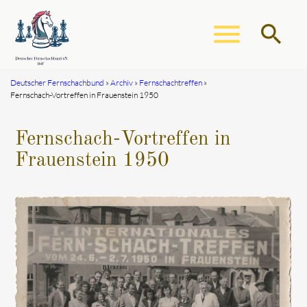
menu
search
Deutscher Fernschachbund
Archiv
Fernschachtreffen
Fernschach-Vortreffen in Frauenstein 1950
Suchbegriffe
SUCHEN
Fernschach-Vortreffen in
Frauenstein 1950