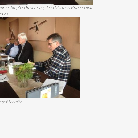
vorne: Stephan Busemann, dann Matthias Kribben und
rten
Josef Schmitz