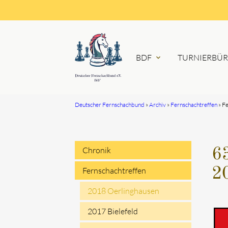
BDF
TURNIERBÜ
expand_more
Deutscher Fernschachbund
Archiv
Fernschachtreffen
Fe
Suchbegriffe
Chronik
63
Navigation
2
Fernschachtreffen
überspringen
2018 Oerlinghausen
2017 Bielefeld