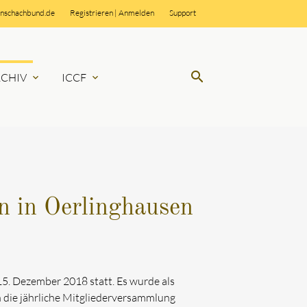
rnschachbund.de
Registrieren
|
Anmelden
Support
search
RCHIV
ICCF
expand_more
expand_more
SUCHEN
n in Oerlinghausen
5. Dezember 2018 statt. Es wurde als
 die jährliche Mitgliederversammlung