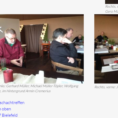
Rechts, 
Gero Ma
inks: Gerhard Müller, Michael Müller-Töpler, Wolfgang
Rechts, vorne: 
, im Hintergrund Armin Cremerius
schachtreffen
h oben
 Bielefeld