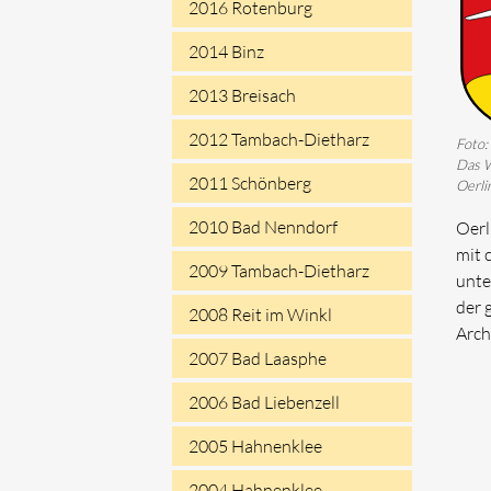
2016 Rotenburg
2014 Binz
2013 Breisach
2012 Tambach-Dietharz
Foto:
Das W
2011 Schönberg
Oerli
2010 Bad Nenndorf
Oerl
mit 
2009 Tambach-Dietharz
unte
der 
2008 Reit im Winkl
Arch
2007 Bad Laasphe
2006 Bad Liebenzell
2005 Hahnenklee
2004 Hahnenklee