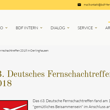
email
mailkontakt@bdf-fe
RO
BDF INTERN
DIALOG
SERVICE
A
expand_more
expand_more
expand_more
expand_more
rnschachtreffen 2018 in Oerlinghausen
. Deutsches Fernschachtreffe
018
Das 63. Deutsche Fernschachtreffen fand am 1
"gemütliches Beisammensein" im Anschluss an