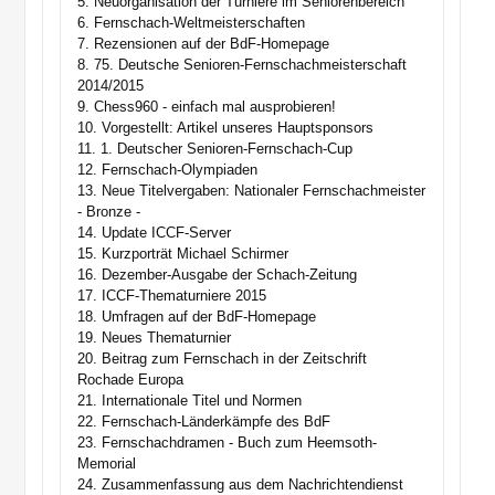
5. Neuorganisation der Turniere im Seniorenbereich
6. Fernschach-Weltmeisterschaften
7. Rezensionen auf der BdF-Homepage
8. 75. Deutsche Senioren-Fernschachmeisterschaft
2014/2015
9. Chess960 - einfach mal ausprobieren!
10. Vorgestellt: Artikel unseres Hauptsponsors
11. 1. Deutscher Senioren-Fernschach-Cup
12. Fernschach-Olympiaden
13. Neue Titelvergaben: Nationaler Fernschachmeister
- Bronze -
14. Update ICCF-Server
15. Kurzporträt Michael Schirmer
16. Dezember-Ausgabe der Schach-Zeitung
17. ICCF-Thematurniere 2015
18. Umfragen auf der BdF-Homepage
19. Neues Thematurnier
20. Beitrag zum Fernschach in der Zeitschrift
Rochade Europa
21. Internationale Titel und Normen
22. Fernschach-Länderkämpfe des BdF
23. Fernschachdramen - Buch zum Heemsoth-
Memorial
24. Zusammenfassung aus dem Nachrichtendienst