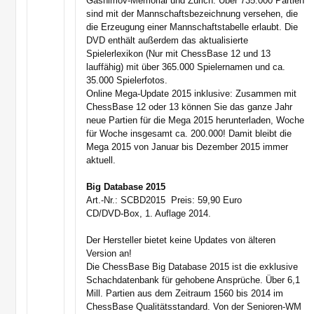
Gashimov-Memorial und Zürich. Über 735.000 Partien
sind mit der Mannschaftsbezeichnung versehen, die
die Erzeugung einer Mannschaftstabelle erlaubt. Die
DVD enthält außerdem das aktualisierte
Spielerlexikon (Nur mit ChessBase 12 und 13
lauffähig) mit über 365.000 Spielernamen und ca.
35.000 Spielerfotos.
Online Mega-Update 2015 inklusive: Zusammen mit
ChessBase 12 oder 13 können Sie das ganze Jahr
neue Partien für die Mega 2015 herunterladen, Woche
für Woche insgesamt ca. 200.000! Damit bleibt die
Mega 2015 von Januar bis Dezember 2015 immer
aktuell.
Big Database 2015
Art.-Nr.: SCBD2015  Preis: 59,90 Euro
CD/DVD-Box, 1. Auflage 2014.
Der Hersteller bietet keine Updates von älteren
Version an!
Die ChessBase Big Database 2015 ist die exklusive
Schachdatenbank für gehobene Ansprüche. Über 6,1
Mill. Partien aus dem Zeitraum 1560 bis 2014 im
ChessBase Qualitätsstandard. Von der Senioren-WM