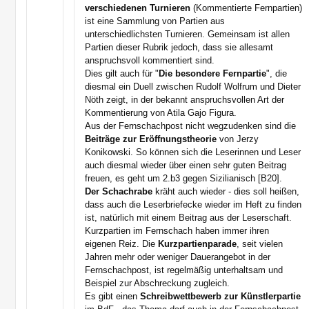
verschiedenen Turnieren
(Kommentierte Fernpartien)
ist eine Sammlung von Partien aus
unterschiedlichsten Turnieren. Gemeinsam ist allen
Partien dieser Rubrik jedoch, dass sie allesamt
anspruchsvoll kommentiert sind.
Dies gilt auch für "
Die besondere Fernpartie
", die
diesmal ein Duell zwischen Rudolf Wolfrum und Dieter
Nöth zeigt, in der bekannt anspruchsvollen Art der
Kommentierung von Atila Gajo Figura.
Aus der Fernschachpost nicht wegzudenken sind die
Beiträge zur Eröffnungstheorie
von Jerzy
Konikowski. So können sich die Leserinnen und Leser
auch diesmal wieder über einen sehr guten Beitrag
freuen, es geht um 2.b3 gegen Sizilianisch [B20].
Der Schachrabe
kräht auch wieder - dies soll heißen,
dass auch die Leserbriefecke wieder im Heft zu finden
ist, natürlich mit einem Beitrag aus der Leserschaft.
Kurzpartien im Fernschach haben immer ihren
eigenen Reiz. Die
Kurzpartienparade
, seit vielen
Jahren mehr oder weniger Dauerangebot in der
Fernschachpost, ist regelmäßig unterhaltsam und
Beispiel zur Abschreckung zugleich.
Es gibt einen
Schreibwettbewerb zur Künstlerpartie