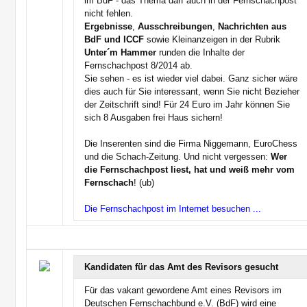
im BdF - das Thema darf auch in der Fernschachpost
nicht fehlen.
Ergebnisse
,
Ausschreibungen
,
Nachrichten aus
BdF und ICCF
sowie Kleinanzeigen in der Rubrik
Unter´m Hammer
runden die Inhalte der
Fernschachpost 8/2014 ab.
Sie sehen - es ist wieder viel dabei. Ganz sicher wäre
dies auch für Sie interessant, wenn Sie nicht Bezieher
der Zeitschrift sind! Für 24 Euro im Jahr können Sie
sich 8 Ausgaben frei Haus sichern!
Die Inserenten sind die Firma Niggemann, EuroChess
und die Schach-Zeitung. Und nicht vergessen:
Wer
die Fernschachpost liest, hat und weiß mehr vom
Fernschach
! (ub)
Die Fernschachpost im Internet besuchen ...
Kandidaten für das Amt des Revisors gesucht
Für das vakant gewordene Amt eines Revisors im
Deutschen Fernschachbund e.V. (BdF) wird eine