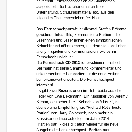
Zeitschrift Fernschachpost an die Abonnenten
ausgeliefert. Die Bezieher erhalten Infos,
Unterhaltung, Schulungsmaterial etc. aus den
folgenden Themenbereichen frei Haus:
Das
Fernschachporträt
ist diesmal Steffen Brömme
gewidmet. Infos, Bild, kommentierte Partien - die
Leserinnen und Leser lernen einen sympathischen
Schachfreund näher kennen, mit dem sie sonst eher
anonym spielen und kommunizieren, wie es im
Fernschach üblich ist.
Die
Fernschach-CD 2015
ist erschienen. Herbert
Bellmann hat seine Sammlung kommentierter und
unkommentierter Fernpartien für die neue Edition
bemerkenswert erweitert. Die Fernschachpost
informiert!
Es gibt zwei
Rezensionen
im Heft, beide aus der
Feder von Uwe Bekemann. Ein Klassiker von Jeremy
Silman, deutscher Titel "Schach von A bis Z", ist
ebenso eine Empfehlung wie "Richard Rétis beste
Partien" von Harry Golombek, noch mehr ein
Klassiker und neu aufgelegt im Jahre 2014.
"Partien satt" - dies gilt auch wieder für die neue
Ausgabe der Fernschachpost.
Partien aus