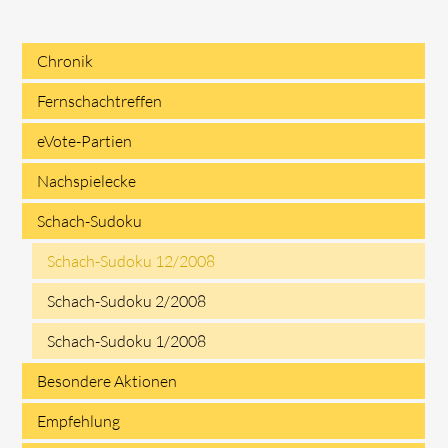
Chronik
Navigation
Fernschachtreffen
überspringen
eVote-Partien
Nachspielecke
Schach-Sudoku
Schach-Sudoku 12/2008
Schach-Sudoku 2/2008
Schach-Sudoku 1/2008
Besondere Aktionen
Empfehlung