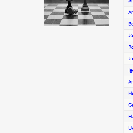
An
An
Be
Jo
Ro
Jö
Ig
An
He
Ga
Ha
Uw