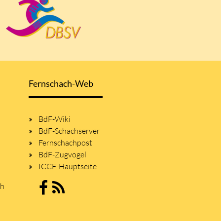
Fernschach-Web
BdF-Wiki
BdF-Schachserver
Fernschachpost
BdF-Zugvogel
ICCF-Hauptseite
sh