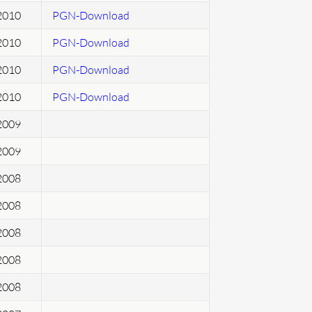
2010
PGN-Download
2010
PGN-Download
2010
PGN-Download
2010
PGN-Download
2009
2009
2008
2008
2008
2008
2008