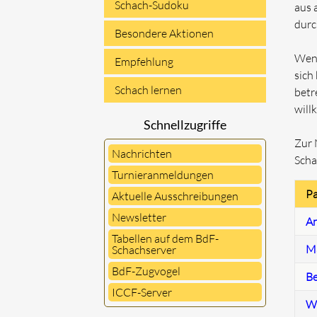
Schach-Sudoku
aus 
durc
Besondere Aktionen
Wenn
Empfehlung
sich
Schach lernen
betr
will
Schnellzugriffe
Zur 
Nachrichten
Scha
Turnieranmeldungen
Pa
Aktuelle Ausschreibungen
Newsletter
An
Tabellen auf dem BdF-
Ma
Schachserver
BdF-Zugvogel
Be
ICCF-Server
Wo