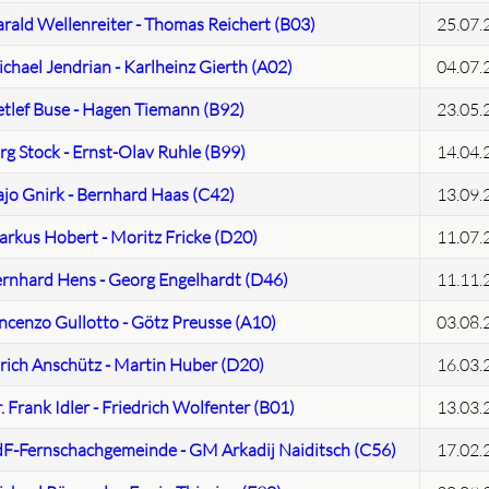
rald Wellenreiter - Thomas Reichert (B03)
25.07.
chael Jendrian - Karlheinz Gierth (A02)
04.07.
tlef Buse - Hagen Tiemann (B92)
23.05.
rg Stock - Ernst-Olav Ruhle (B99)
14.04.
jo Gnirk - Bernhard Haas (C42)
13.09.
rkus Hobert - Moritz Fricke (D20)
11.07.
rnhard Hens - Georg Engelhardt (D46)
11.11.
ncenzo Gullotto - Götz Preusse (A10)
03.08.
rich Anschütz - Martin Huber (D20)
16.03.
. Frank Idler - Friedrich Wolfenter (B01)
13.03.
F-Fernschachgemeinde - GM Arkadij Naiditsch (C56)
17.02.