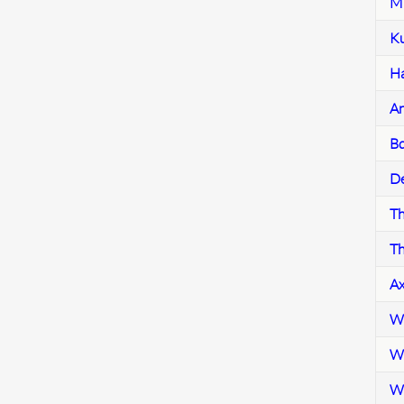
Mi
Ku
Ha
An
Bd
De
Th
Th
Ax
Wi
Wi
Wo