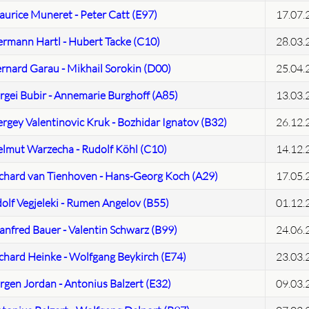
urice Muneret - Peter Catt (E97)
17.07.
rmann Hartl - Hubert Tacke (C10)
28.03.
rnard Garau - Mikhail Sorokin (D00)
25.04.
rgei Bubir - Annemarie Burghoff (A85)
13.03.
rgey Valentinovic Kruk - Bozhidar Ignatov (B32)
26.12.
lmut Warzecha - Rudolf Köhl (C10)
14.12.
chard van Tienhoven - Hans-Georg Koch (A29)
17.05.
olf Vegjeleki - Rumen Angelov (B55)
01.12.
nfred Bauer - Valentin Schwarz (B99)
24.06.
chard Heinke - Wolfgang Beykirch (E74)
23.03.
rgen Jordan - Antonius Balzert (E32)
09.03.