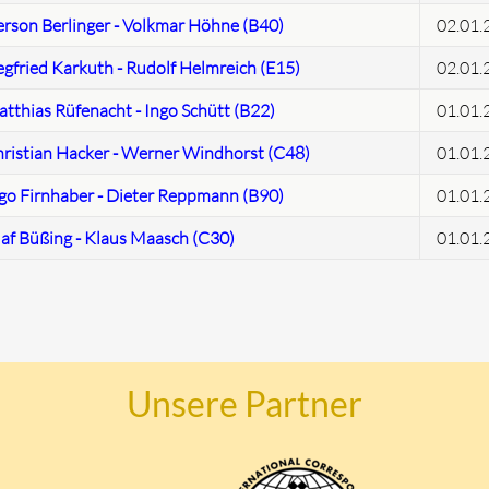
rson Berlinger - Volkmar Höhne (B40)
02.01.
egfried Karkuth - Rudolf Helmreich (E15)
02.01.
tthias Rüfenacht - Ingo Schütt (B22)
01.01.
ristian Hacker - Werner Windhorst (C48)
01.01.
go Firnhaber - Dieter Reppmann (B90)
01.01.
af Büßing - Klaus Maasch (C30)
01.01.
Unsere Partner