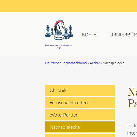
BDF
TURNIERBÜ
expand_more
Deutscher Fernschachbund
Archiv
Nachspielecke
Suchbegriffe
Chronik
Na
Navigation
Pa
Fernschachtreffen
überspringen
eVote-Partien
In d
Nachspielecke
inte