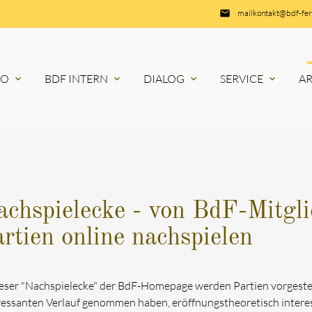
email
mailkontakt@bdf-fe
RO
BDF INTERN
DIALOG
SERVICE
A
expand_more
expand_more
expand_more
expand_more
chspielecke - von BdF-Mitgli
rtien online nachspielen
ieser "Nachspielecke" der BdF-Homepage werden Partien vorgestell
ressanten Verlauf genommen haben, eröffnungstheoretisch interes