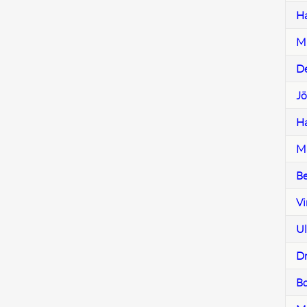
Ha
Mi
De
Jö
Ha
Ma
Be
Vi
Ul
Dr
Bd