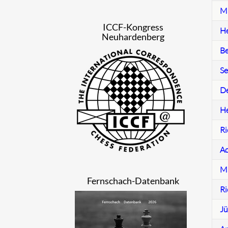
Ma
ICCF-Kongress
He
Neuhardenberg
Be
Se
De
He
Ri
Ad
Ma
Fernschach-Datenbank
Ri
Jü