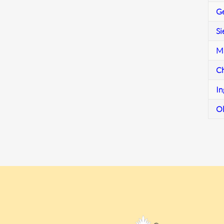
Ge
Si
Ma
Ch
In
Ol