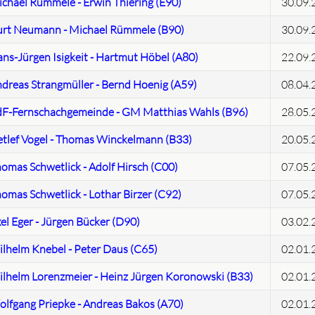
chael Rümmele - Erwin Thiering (E90)
30.09.
rt Neumann - Michael Rümmele (B90)
30.09.
ns-Jürgen Isigkeit - Hartmut Höbel (A80)
22.09.
dreas Strangmüller - Bernd Hoenig (A59)
08.04.
F-Fernschachgemeinde - GM Matthias Wahls (B96)
28.05.
tlef Vogel - Thomas Winckelmann (B33)
20.05.
omas Schwetlick - Adolf Hirsch (C00)
07.05.
omas Schwetlick - Lothar Birzer (C92)
07.05.
el Eger - Jürgen Bücker (D90)
03.02.
lhelm Knebel - Peter Daus (C65)
02.01.
lhelm Lorenzmeier - Heinz Jürgen Koronowski (B33)
02.01.
lfgang Priepke - Andreas Bakos (A70)
02.01.