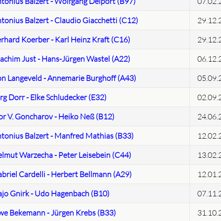
tonius Balzert - Wolfgang Delport (B97)
07.02.
tonius Balzert - Claudio Giacchetti (C12)
29.12.
rhard Koerber - Karl Heinz Kraft (C16)
29.12.
achim Just - Hans-Jürgen Wastel (A22)
06.12.
n Langeveld - Annemarie Burghoff (A43)
05.09.
rg Dorr - Elke Schludecker (E32)
02.09.
or V. Goncharov - Heiko Neß (B12)
24.06.
tonius Balzert - Manfred Mathias (B33)
12.02.
lmut Warzecha - Peter Leisebein (C44)
13.02.
briel Cardelli - Herbert Bellmann (A29)
12.01.
jo Gnirk - Udo Hagenbach (B10)
07.11.
e Bekemann - Jürgen Krebs (B33)
31.10.