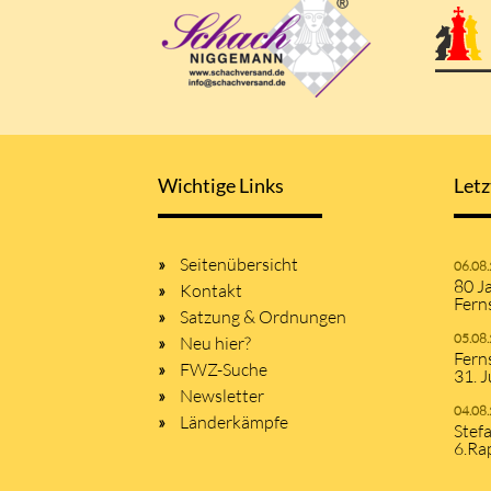
Wichtige Links
Letz
Seitenübersicht
06.08
80 J
Kontakt
Fern
Satzung & Ordnungen
05.08
Neu hier?
Fern
FWZ-Suche
31. J
Newsletter
04.08
Länderkämpfe
Stef
6.Ra