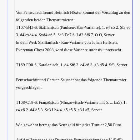
Von Fernschachfreund Heinrich Höxter kommt der Vorschlag zu den
folgenden beiden Thematurnieren:
T167-B43-S, Sizilianisch (Paulsen-/Kan-Variante), 1. e4 c5 2. Sf3 e6
3. d4 cxd4 4. Sxd4 a6 5. Sc3 Dc7 6. Ld3 Sf6 7. O-O, Server.
In dem Werk Sizilianisch - Kan-Variante von Johan Hellsten,
Everyman Chess 2008, wird diese Variante intensiv untersucht.
T169-E00-S, Katalanisch, 1. d4 Sf6 2. c4 e6 3. g3 d5 4. Sf3, Server.
Fernschachfreund Carsten Sausner hat das folgende Thematurnier
vorgeschlagen:
T168-C18-S, Französisch (Nimzowitsch-Variante mit 5. ... La5), 1.
e4 e6 2. d4 d5 3. Sc3 Lb4 4. e5 c5 5. a3 La5, Server
Wie gewohnt beträgt das Nenngeld für jedes Turnier 2,50 Euro.
Auf der Homepage des Deutschen Fernschachbundes e.V. (BdF)