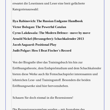
erwartet die Leserinnen und Leser eine breit gefächerte
Kategorienauswahl:
Ilya Rabinovich: The Russian Endgame Handbook
Victor Bologan: The Powerful Catalan
Cyrus Lakdawala: The Modern Defence - move by move
Arnold Nickel (Herausgeber): Schachkalender 2013
Jacob Aagaard: Positional Play
Judit Polgar: How I Beat Fischer´s Record
Von der Biografie über das Trainingsbuch bis hin zur
Eröffnungstheorie, dem Endspielstudium und dem Schachkalender
bieten diese Werke auch für Fernschachspieler interessanten und
lehrreichen Lese- und Trainingsstoff. Besonders die beiden
Eröffnungswerke sind hier hervorzuheben.
Schauen Sie doch einmal in die Rezensionen!
Die Rezensionsexemplare wurden – mit Ausnahme des