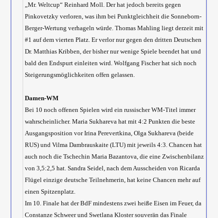
„Mr. Weltcup“ Reinhard Moll. Der hat jedoch bereits gegen
Pinkovetzky verloren, was ihm bei Punktgleichheit die Sonneborn-
Berger-Wertung verhageln würde. Thomas Mahling liegt derzeit mit
#1 auf dem vierten Platz. Er verlor nur gegen den dritten Deutschen
Dr. Matthias Kribben, der bisher nur wenige Spiele beendet hat und
bald den Endspurt einleiten wird. Wolfgang Fischer hat sich noch
Steigerungsmöglichkeiten offen gelassen.
Damen-WM
Bei 10 noch offenen Spielen wird ein russischer WM-Titel immer
wahrscheinlicher. Maria Sukhareva hat mit 4:2 Punkten die beste
Ausgangsposition vor Irina Perevertkina, Olga Sukhareva (beide
RUS) und Vilma Dambrauskaite (LTU) mit jeweils 4:3. Chancen hat
auch noch die Tschechin Maria Bazantova, die eine Zwischenbilanz
von 3,5:2,5 hat. Sandra Seidel, nach dem Ausscheiden von Ricarda
Flügel einzige deutsche Teilnehmerin, hat keine Chancen mehr auf
einen Spitzenplatz.
Im 10. Finale hat der BdF mindestens zwei heiße Eisen im Feuer, da
Constanze Schweer und Swetlana Kloster souverän das Finale