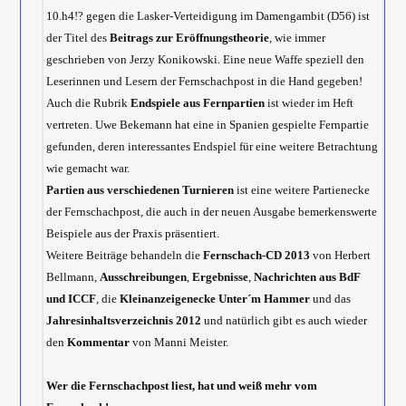
10.h4!? gegen die Lasker-Verteidigung im Damengambit (D56) ist
der Titel des
Beitrags zur Eröffnungstheorie
, wie immer
geschrieben von Jerzy Konikowski. Eine neue Waffe speziell den
Leserinnen und Lesern der Fernschachpost in die Hand gegeben!
Auch die Rubrik
Endspiele aus Fernpartien
ist wieder im Heft
vertreten. Uwe Bekemann hat eine in Spanien gespielte Fernpartie
gefunden, deren interessantes Endspiel für eine weitere Betrachtung
wie gemacht war.
Partien aus verschiedenen Turnieren
ist eine weitere Partienecke
der Fernschachpost, die auch in der neuen Ausgabe bemerkenswerte
Beispiele aus der Praxis präsentiert.
Weitere Beiträge behandeln die
Fernschach-CD 2013
von Herbert
Bellmann,
Ausschreibungen
,
Ergebnisse
,
Nachrichten aus BdF
und ICCF
, die
Kleinanzeigenecke Unter´m Hammer
und das
Jahresinhaltsverzeichnis 2012
und natürlich gibt es auch wieder
den
Kommentar
von Manni Meister.
Wer die Fernschachpost liest, hat und weiß mehr vom