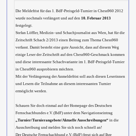
Die Meldefrist für das 1. BdF-Preisgeld-Turnier in Chess960 2012
wurde nochmals verlängert und auf den
10. Februar 2013
festgelegt.
Stefan Löffler, Medizin- und Schachjournalist aus Wien, hat für die
Zeitschrift Schach 2/2013 einen Beitrag zum Thema Chess960
verfasst. Damit besteht eine gute Aussicht, dass auf diesem Weg
einige Leser der Zeitschrift auf den Chess960-Geschmack kommen
und diese interessante Schachvariante im 1. BdF-Preisgeld-Turnier
in Chess960 ausprobieren möchten.
Mit der Verlängerung der Anmeldefrist soll auch diesen Leserinnen
und Lesern die Teilnahme an diesem interessanten Turnier
ermöglicht werden.
Schauen Sie doch einmal auf der Homepage des Deutschen
Fernschachbundes e.V. (BdF) unter dem Navigationseintrag
„Turnier/Turnierangebote/Aktuelle Ausschreibungen“
in die
Ausschreibung und melden Sie sich noch schnell an!
Der Deutsche Fernschachbund e.V. (BdF) freut sich auf Ihre