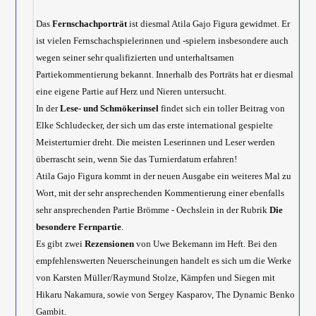
Das
Fernschachporträt
ist diesmal Atila Gajo Figura gewidmet. Er
ist vielen Fernschachspielerinnen und -spielern insbesondere auch
wegen seiner sehr qualifizierten und unterhaltsamen
Partiekommentierung bekannt. Innerhalb des Porträts hat er diesmal
eine eigene Partie auf Herz und Nieren untersucht.
In der
Lese- und Schmökerinsel
findet sich ein toller Beitrag von
Elke Schludecker, der sich um das erste international gespielte
Meisterturnier dreht. Die meisten Leserinnen und Leser werden
überrascht sein, wenn Sie das Turnierdatum erfahren!
Atila Gajo Figura kommt in der neuen Ausgabe ein weiteres Mal zu
Wort, mit der sehr ansprechenden Kommentierung einer ebenfalls
sehr ansprechenden Partie Brömme - Oechslein in der Rubrik
Die
besondere Fernpartie
.
Es gibt zwei
Rezensionen
von Uwe Bekemann im Heft. Bei den
empfehlenswerten Neuerscheinungen handelt es sich um die Werke
von Karsten Müller/Raymund Stolze, Kämpfen und Siegen mit
Hikaru Nakamura, sowie von Sergey Kasparov, The Dynamic Benko
Gambit.