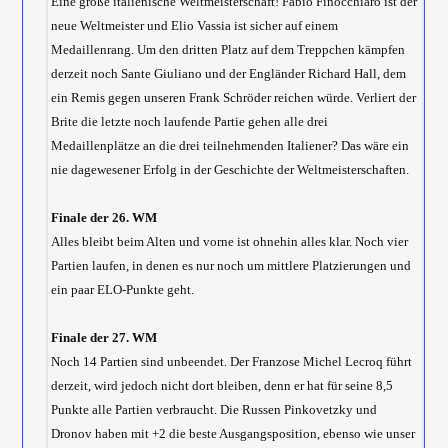
Eine große italienische Weltmeisterschaft! Fabio Finocchiaro ist der
neue Weltmeister und Elio Vassia ist sicher auf einem
Medaillenrang. Um den dritten Platz auf dem Treppchen kämpfen
derzeit noch Sante Giuliano und der Engländer Richard Hall, dem
ein Remis gegen unseren Frank Schröder reichen würde. Verliert der
Brite die letzte noch laufende Partie gehen alle drei
Medaillenplätze an die drei teilnehmenden Italiener? Das wäre ein
nie dagewesener Erfolg in der Geschichte der Weltmeisterschaften.
Finale der 26. WM
Alles bleibt beim Alten und vorne ist ohnehin alles klar. Noch vier
Partien laufen, in denen es nur noch um mittlere Platzierungen und
ein paar ELO-Punkte geht.
Finale der 27. WM
Noch 14 Partien sind unbeendet. Der Franzose Michel Lecroq führt
derzeit, wird jedoch nicht dort bleiben, denn er hat für seine 8,5
Punkte alle Partien verbraucht. Die Russen Pinkovetzky und
Dronov haben mit +2 die beste Ausgangsposition, ebenso wie unser