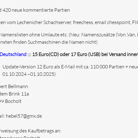
d
420 neue kommentierte Partien
ien vom Lechenicher Schachserver, freechess, email chesspoint, F
 Namenslisten ohne Umlaute etc.
(Neu: Namenszusätze (Von ,Van, 
nsten finden Suchmaschinen die Namen nicht)
Deutschland
::: 15 Euro(CD) oder 17 Euro (USB) bei Versand inn
Update-Version
12 Euro als E-Mail mit ca. 110 000 Partien + n
01.10.2024 –01.10.2025)
ert Bellmann
dem Brink 11a
9 Bocholt
il: hebel57@gmx.de
weisung des Kaufbetrags an: