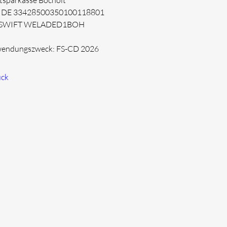
tsparkasse Bocholt
n DE 33428500350100118801
 SWIFT WELADED1BOH
endungszweck: FS-CD 2026
ück