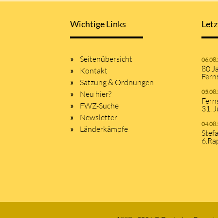
Wichtige Links
Letz
Seitenübersicht
06.08
80 J
Kontakt
Fern
Satzung & Ordnungen
05.08
Neu hier?
Fern
FWZ-Suche
31. J
Newsletter
04.08
Länderkämpfe
Stef
6.Ra