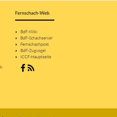
Fernschach-Web
BdF-Wiki
BdF-Schachserver
Fernschachpost
BdF-Zugvogel
ICCF-Hauptseite
sh