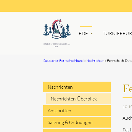
BDF
TURNIERBÜ
expand_more
Deutscher Fernschachbund
Nachrichten
Fernschach-Dat
Suchbegriffe
Nachrichten
F
Navigation
Nachrichten-Überblick
10.1
überspringen
Anschriften
Auch
Satzung & Ordnungen
Fast