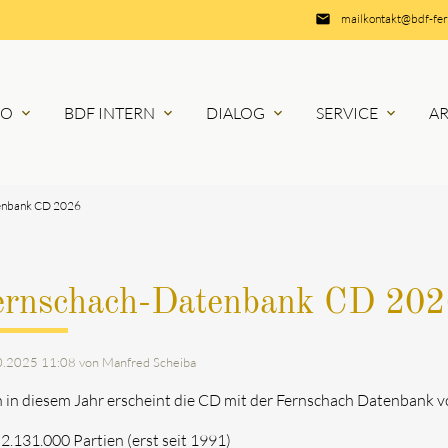
email
mailkontakt@bdf-fe
RO
BDF INTERN
DIALOG
SERVICE
A
expand_more
expand_more
expand_more
expand_more
enbank CD 2026
ernschach-Datenbank CD 202
0.2025 11:08
von Manfred Scheiba
 in diesem Jahr erscheint die CD mit der Fernschach Datenbank v
 2.131.000 Partien (erst seit 1991)