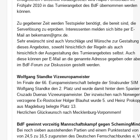
Frühjahr 2010 in das Turnierangebot des BdF übernommen werden
können.
Zu gegebener Zeit werden Testspieler benötigt, die bereit sind, die
Serverlösung zu erproben. Interessenten melden sich bitte per E-
Mail an bekemann@gmx.de.
Sehr erwünscht sind auch Vorschläge und Wünsche zur Gestaltung
dieses Angebotes, sowohl hinsichtlich der Regeln als auch
hinsichtlich der Ausgestaltung des Turnierangebotes selbst. Auch
diese können per E-Mail an die genannte Adresse gegeben oder abe
im BdF-Forum zur Diskussion gestellt werden.
Wolfgang Standke Vizeeuropameister
Im Finale der 66. Europameisterschaft belegte der Stralsunder SIM
Wolfgang Standke den 2. Platz und wurde damit hinter dem Spanier
Cruzado Duenas Vizeeuropameister. Der inzwischen nach Norwege
verzogene Ex-Rostocker Holger Blauhut wurde 5. und Heinz Prokop
aus Magdeburg belegte Platz 13.
Herzlichen Glückwunsch nach Mecklenburg-Vorpommern!
BdF gewinnt vorzeitig Mannschaftskampf gegen SchemingMin
Bei noch sieben ausstehenden Partien und einem Punktestand von
von 24,5 zu 16,5 zugunsten des Deutschen Fernschachbundes e. V