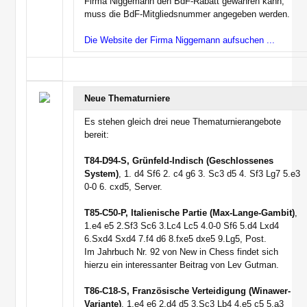
Firma Niggemann den BdF-Rabatt gewähren kann,
muss die BdF-Mitgliedsnummer angegeben werden.
Die Website der Firma Niggemann aufsuchen ...
Neue Thematurniere
Es stehen gleich drei neue Thematurnierangebote
bereit:
T84-D94-S, Grünfeld-Indisch (Geschlossenes
System)
, 1. d4 Sf6 2. c4 g6 3. Sc3 d5 4. Sf3 Lg7 5.e3
0-0 6. cxd5, Server.
T85-C50-P, Italienische Partie (Max-Lange-Gambit)
,
1.e4 e5 2.Sf3 Sc6 3.Lc4 Lc5 4.0-0 Sf6 5.d4 Lxd4
6.Sxd4 Sxd4 7.f4 d6 8.fxe5 dxe5 9.Lg5, Post.
Im Jahrbuch Nr. 92 von New in Chess findet sich
hierzu ein interessanter Beitrag von Lev Gutman.
T86-C18-S, Französische Verteidigung (Winawer-
Variante)
, 1.e4 e6 2.d4 d5 3.Sc3 Lb4 4.e5 c5 5.a3