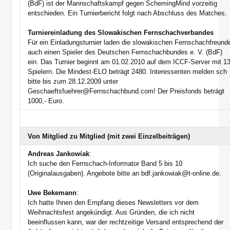
(BdF) ist der Mannschaftskampf gegen SchemingMind vorzeitig
entschieden. Ein Turnierbericht folgt nach Abschluss des Matches.
Turniereinladung des Slowakischen Fernschachverbandes
Für ein Einladungsturnier laden die slowakischen Fernschachfreund
auch einen Spieler des Deutschen Fernschachbundes e. V. (BdF)
ein. Das Turnier beginnt am 01.02.2010 auf dem ICCF-Server mit 1
Spielern. Die Mindest-ELO beträgt 2480. Interessenten melden sch
bitte bis zum 28.12.2009 unter
Geschaeftsfuehrer@Fernschachbund.com! Der Preisfonds beträgt
1000,- Euro.
Von Mitglied zu Mitglied (mit zwei Einzelbeiträgen)
Andreas Jankowiak
:
Ich suche den Fernschach-Informator Band 5 bis 10
(Originalausgaben). Angebote bitte an bdf.jankowiak@t-online.de.
Uwe Bekemann
:
Ich hatte Ihnen den Empfang dieses Newsletters vor dem
Weihnachtsfest angekündigt. Aus Gründen, die ich nicht
beeinflussen kann, war der rechtzeitige Versand entsprechend der