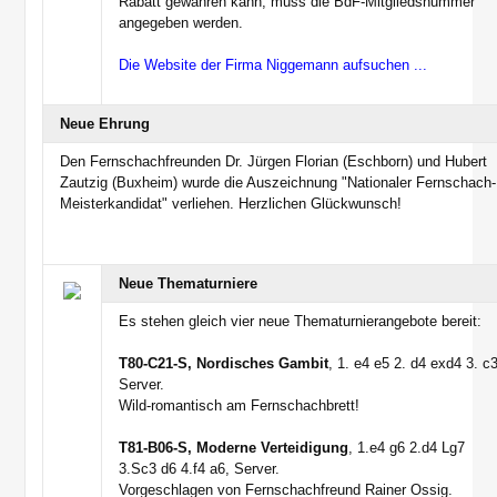
Rabatt gewähren kann, muss die BdF-Mitgliedsnummer
angegeben werden.
Die Website der Firma Niggemann aufsuchen ...
Neue Ehrung
Den Fernschachfreunden Dr. Jürgen Florian (Eschborn) und Hubert
Zautzig (Buxheim) wurde die Auszeichnung "Nationaler Fernschach-
Meisterkandidat" verliehen. Herzlichen Glückwunsch!
Neue Thematurniere
Es stehen gleich vier neue Thematurnierangebote bereit:
T80-C21-S, Nordisches Gambit
, 1. e4 e5 2. d4 exd4 3. c3
Server.
Wild-romantisch am Fernschachbrett!
T81-B06-S, Moderne Verteidigung
, 1.e4 g6 2.d4 Lg7
3.Sc3 d6 4.f4 a6, Server.
Vorgeschlagen von Fernschachfreund Rainer Ossig.