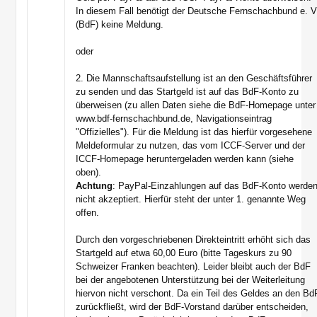
In diesem Fall benötigt der Deutsche Fernschachbund e. V
(BdF) keine Meldung.
oder
2. Die Mannschaftsaufstellung ist an den Geschäftsführer
zu senden und das Startgeld ist auf das BdF-Konto zu
überweisen (zu allen Daten siehe die BdF-Homepage unter
www.bdf-fernschachbund.de, Navigationseintrag
"Offizielles"). Für die Meldung ist das hierfür vorgesehene
Meldeformular zu nutzen, das vom ICCF-Server und der
ICCF-Homepage heruntergeladen werden kann (siehe
oben).
Achtung
: PayPal-Einzahlungen auf das BdF-Konto werde
nicht akzeptiert. Hierfür steht der unter 1. genannte Weg
offen.
Durch den vorgeschriebenen Direkteintritt erhöht sich das
Startgeld auf etwa 60,00 Euro (bitte Tageskurs zu 90
Schweizer Franken beachten). Leider bleibt auch der BdF
bei der angebotenen Unterstützung bei der Weiterleitung
hiervon nicht verschont. Da ein Teil des Geldes an den Bd
zurückfließt, wird der BdF-Vorstand darüber entscheiden,