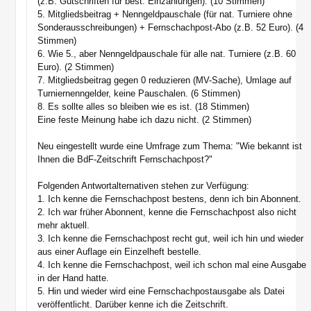
(z.B. Gutschriften für best. Einzahlungen). (10 Stimmen)
5. Mitgliedsbeitrag + Nenngeldpauschale (für nat. Turniere ohne
Sonderausschreibungen) + Fernschachpost-Abo (z.B. 52 Euro). (4
Stimmen)
6. Wie 5., aber Nenngeldpauschale für alle nat. Turniere (z.B. 60
Euro). (2 Stimmen)
7. Mitgliedsbeitrag gegen 0 reduzieren (MV-Sache), Umlage auf
Turniernenngelder, keine Pauschalen. (6 Stimmen)
8. Es sollte alles so bleiben wie es ist. (18 Stimmen)
Eine feste Meinung habe ich dazu nicht. (2 Stimmen)
Neu eingestellt wurde eine Umfrage zum Thema: "Wie bekannt ist
Ihnen die BdF-Zeitschrift Fernschachpost?"
Folgenden Antwortalternativen stehen zur Verfügung:
1. Ich kenne die Fernschachpost bestens, denn ich bin Abonnent.
2. Ich war früher Abonnent, kenne die Fernschachpost also nicht
mehr aktuell.
3. Ich kenne die Fernschachpost recht gut, weil ich hin und wieder
aus einer Auflage ein Einzelheft bestelle.
4. Ich kenne die Fernschachpost, weil ich schon mal eine Ausgabe
in der Hand hatte.
5. Hin und wieder wird eine Fernschachpostausgabe als Datei
veröffentlicht. Darüber kenne ich die Zeitschrift.