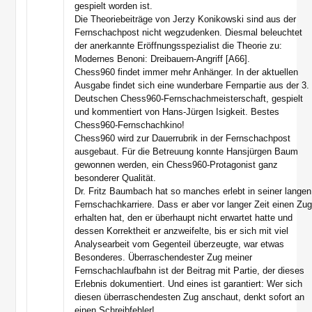
gespielt worden ist.
Die Theoriebeiträge von Jerzy Konikowski sind aus der
Fernschachpost nicht wegzudenken. Diesmal beleuchtet
der anerkannte Eröffnungsspezialist die Theorie zu:
Modernes Benoni: Dreibauern-Angriff [A66].
Chess960 findet immer mehr Anhänger. In der aktuellen
Ausgabe findet sich eine wunderbare Fernpartie aus der 3.
Deutschen Chess960-Fernschachmeisterschaft, gespielt
und kommentiert von Hans-Jürgen Isigkeit. Bestes
Chess960-Fernschachkino!
Chess960 wird zur Dauerrubrik in der Fernschachpost
ausgebaut. Für die Betreuung konnte Hansjürgen Baum
gewonnen werden, ein Chess960-Protagonist ganz
besonderer Qualität.
Dr. Fritz Baumbach hat so manches erlebt in seiner langen
Fernschachkarriere. Dass er aber vor langer Zeit einen Zu
erhalten hat, den er überhaupt nicht erwartet hatte und
dessen Korrektheit er anzweifelte, bis er sich mit viel
Analysearbeit vom Gegenteil überzeugte, war etwas
Besonderes. Überraschendester Zug meiner
Fernschachlaufbahn ist der Beitrag mit Partie, der dieses
Erlebnis dokumentiert. Und eines ist garantiert: Wer sich
diesen überraschendesten Zug anschaut, denkt sofort an
einen Schreibfehler!