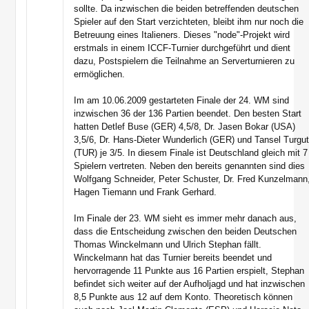
sollte. Da inzwischen die beiden betreffenden deutschen
Spieler auf den Start verzichteten, bleibt ihm nur noch die
Betreuung eines Italieners. Dieses "node"-Projekt wird
erstmals in einem ICCF-Turnier durchgeführt und dient
dazu, Postspielern die Teilnahme an Serverturnieren zu
ermöglichen.
Im am 10.06.2009 gestarteten Finale der 24. WM sind
inzwischen 36 der 136 Partien beendet. Den besten Start
hatten Detlef Buse (GER) 4,5/8, Dr. Jasen Bokar (USA)
3,5/6, Dr. Hans-Dieter Wunderlich (GER) und Tansel Turgu
(TUR) je 3/5. In diesem Finale ist Deutschland gleich mit 7
Spielern vertreten. Neben den bereits genannten sind dies
Wolfgang Schneider, Peter Schuster, Dr. Fred Kunzelmann
Hagen Tiemann und Frank Gerhard.
Im Finale der 23. WM sieht es immer mehr danach aus,
dass die Entscheidung zwischen den beiden Deutschen
Thomas Winckelmann und Ulrich Stephan fällt.
Winckelmann hat das Turnier bereits beendet und
hervorragende 11 Punkte aus 16 Partien erspielt, Stephan
befindet sich weiter auf der Aufholjagd und hat inzwischen
8,5 Punkte aus 12 auf dem Konto. Theoretisch können