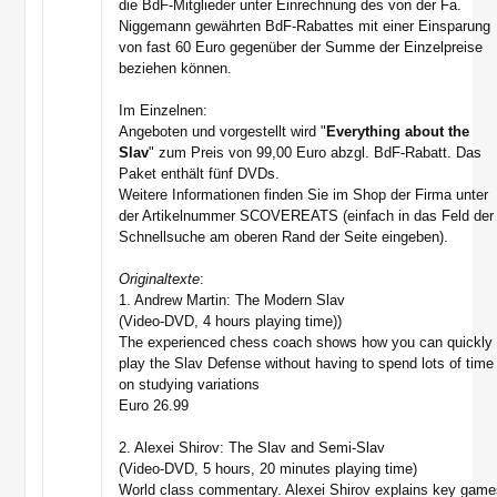
die BdF-Mitglieder unter Einrechnung des von der Fa.
Niggemann gewährten BdF-Rabattes mit einer Einsparung
von fast 60 Euro gegenüber der Summe der Einzelpreise
beziehen können.
Im Einzelnen:
Angeboten und vorgestellt wird "
Everything about the
Slav
" zum Preis von 99,00 Euro abzgl. BdF-Rabatt. Das
Paket enthält fünf DVDs.
Weitere Informationen finden Sie im Shop der Firma unter
der Artikelnummer SCOVEREATS (einfach in das Feld der
Schnellsuche am oberen Rand der Seite eingeben).
Originaltexte
:
1. Andrew Martin: The Modern Slav
(Video-DVD, 4 hours playing time))
The experienced chess coach shows how you can quickly
play the Slav Defense without having to spend lots of time
on studying variations
Euro 26.99
2. Alexei Shirov: The Slav and Semi-Slav
(Video-DVD, 5 hours, 20 minutes playing time)
World class commentary. Alexei Shirov explains key gam