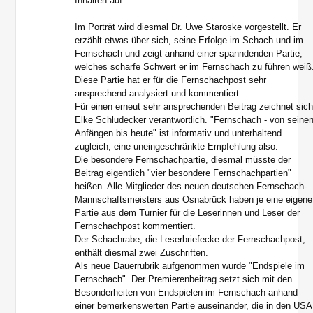
Inhalten auf:
Im Porträt wird diesmal Dr. Uwe Staroske vorgestellt. Er
erzählt etwas über sich, seine Erfolge im Schach und im
Fernschach und zeigt anhand einer spanndenden Partie,
welches scharfe Schwert er im Fernschach zu führen weiß
Diese Partie hat er für die Fernschachpost sehr
ansprechend analysiert und kommentiert.
Für einen erneut sehr ansprechenden Beitrag zeichnet sic
Elke Schludecker verantwortlich. "Fernschach - von seine
Anfängen bis heute" ist informativ und unterhaltend
zugleich, eine uneingeschränkte Empfehlung also.
Die besondere Fernschachpartie, diesmal müsste der
Beitrag eigentlich "vier besondere Fernschachpartien"
heißen. Alle Mitglieder des neuen deutschen Fernschach-
Mannschaftsmeisters aus Osnabrück haben je eine eigene
Partie aus dem Turnier für die Leserinnen und Leser der
Fernschachpost kommentiert.
Der Schachrabe, die Leserbriefecke der Fernschachpost,
enthält diesmal zwei Zuschriften.
Als neue Dauerrubrik aufgenommen wurde "Endspiele im
Fernschach". Der Premierenbeitrag setzt sich mit den
Besonderheiten von Endspielen im Fernschach anhand
einer bemerkenswerten Partie auseinander, die in den USA