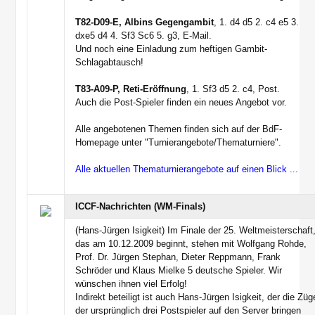
T82-D09-E, Albins Gegengambit
, 1. d4 d5 2. c4 e5 3.
dxe5 d4 4. Sf3 Sc6 5. g3, E-Mail.
Und noch eine Einladung zum heftigen Gambit-
Schlagabtausch!
T83-A09-P, Reti-Eröffnung
, 1. Sf3 d5 2. c4, Post.
Auch die Post-Spieler finden ein neues Angebot vor.
Alle angebotenen Themen finden sich auf der BdF-
Homepage unter "Turnierangebote/Thematurniere".
Alle aktuellen Thematurnierangebote auf einen Blick ...
ICCF-Nachrichten (WM-Finals)
(Hans-Jürgen Isigkeit) Im Finale der 25. Weltmeisterschaft
das am 10.12.2009 beginnt, stehen mit Wolfgang Rohde,
Prof. Dr. Jürgen Stephan, Dieter Reppmann, Frank
Schröder und Klaus Mielke 5 deutsche Spieler. Wir
wünschen ihnen viel Erfolg!
Indirekt beteiligt ist auch Hans-Jürgen Isigkeit, der die Züg
der ursprünglich drei Postspieler auf den Server bringen