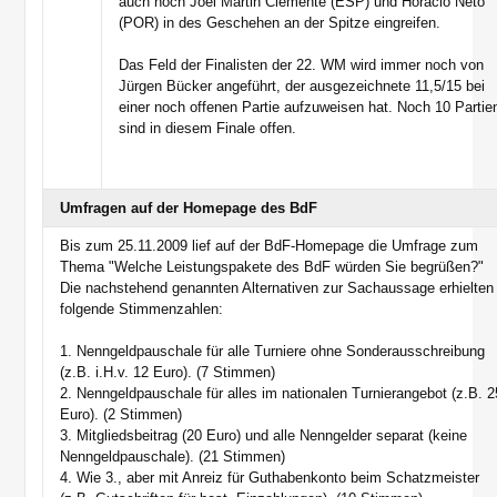
auch noch Joel Martin Clemente (ESP) und Horacio Neto
(POR) in des Geschehen an der Spitze eingreifen.
Das Feld der Finalisten der 22. WM wird immer noch von
Jürgen Bücker angeführt, der ausgezeichnete 11,5/15 bei
einer noch offenen Partie aufzuweisen hat. Noch 10 Partie
sind in diesem Finale offen.
Umfragen auf der Homepage des BdF
Bis zum 25.11.2009 lief auf der BdF-Homepage die Umfrage zum
Thema "Welche Leistungspakete des BdF würden Sie begrüßen?"
Die nachstehend genannten Alternativen zur Sachaussage erhielten
folgende Stimmenzahlen:
1. Nenngeldpauschale für alle Turniere ohne Sonderausschreibung
(z.B. i.H.v. 12 Euro). (7 Stimmen)
2. Nenngeldpauschale für alles im nationalen Turnierangebot (z.B. 2
Euro). (2 Stimmen)
3. Mitgliedsbeitrag (20 Euro) und alle Nenngelder separat (keine
Nenngeldpauschale). (21 Stimmen)
4. Wie 3., aber mit Anreiz für Guthabenkonto beim Schatzmeister