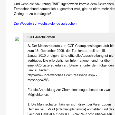
Und wenn die Abkürzung "BdF" irgendwann korrekt dem Deutschen
Fernschachbund namentlich zugeordnet wird, gibt es nicht mehr da
Geringste zu bemängeln!
Die Website schwachspieler.de aufsuchen ...
ICCF-Nachrichten
A.
Der Meldezeitraum zur ICCF-Championsleague läuft bis
zum 15. Dezember 2009, der Turnierstart soll am 15.
Januar 2010 erfolgen. Eine offizielle Ausschreibung ist nich
verfügbar. Die erforderlichen Informationen sind nur über
eine FAQ-Liste zu erfahren. Diese ist unter dem folgenden
Link zu finden:
http://www.iccf-webchess.com/Message.aspx?
message=285.
Für die Anmeldung zur Championsleague bestehen zwei
Möglichkeiten:
1. Die Mannschaften können sich direkt bei Valer Eugen
Demain per E-Mail (vdemian@shaw.ca) anmelden und das
Geld per PayPal auf des ICCF-PayPal-Konto überweisen.