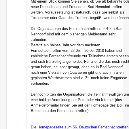
Mit einem Blick können Sie sehen, ob Sie alt bekannte od
neue Freundinnen und Freunde in Bad Nenndorf treffen
werden. Voraussetzung ist natürlich, dass Sie selbst als
Teilnehmer oder Gast des Treffens begrüßt werden können
Die Organisatoren des Fernschachtreffens 2010 in Bad
Nenndorf sind mit dem bisherigen Meldestand sehr
zufrieden.
Bereits ein halbes Jahr vor dem nächsten
Fernschachtreffen vom 22.05. - 30.05. 2010 haben sich
zahlreiche Fernschachfreunde zur Teilnahme entschlossen
und sich frühzeitig angemeldet. Für alle, die das noch nich
getan haben, sei aber gesagt, dass es in Bad Nenndorf
noch eine Vielzahl von Quartieren gibt und auch in allen
geplanten Wettbewerben sind z. Zt. noch keine Engpässe
vorhanden.
Dennoch bitten die Organisatoren die Teilnahmewilligen u
eine baldige Anmeldung per Post oder via Internet (das
Anmeldeformular finden Sie auf der Homepage des BdF i
Bereich zu den Fernschachtreffen).
Die Homepageseite zum 56. Deutschen Fernschachtreffen