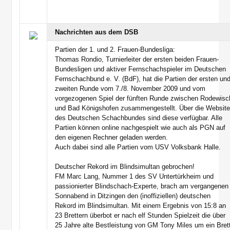
Nachrichten aus dem DSB
Partien der 1. und 2. Frauen-Bundesliga:
Thomas Rondio, Turnierleiter der ersten beiden Frauen-
Bundesligen und aktiver Fernschachspieler im Deutschen
Fernschachbund e. V. (BdF), hat die Partien der ersten un
zweiten Runde vom 7./8. November 2009 und vom
vorgezogenen Spiel der fünften Runde zwischen Rodewisc
und Bad Königshofen zusammengestellt. Über die Websit
des Deutschen Schachbundes sind diese verfügbar. Alle
Partien können online nachgespielt wie auch als PGN auf
den eigenen Rechner geladen werden.
Auch dabei sind alle Partien vom USV Volksbank Halle.
Deutscher Rekord im Blindsimultan gebrochen!
FM Marc Lang, Nummer 1 des SV Untertürkheim und
passionierter Blindschach-Experte, brach am vergangenen
Sonnabend in Ditzingen den (inoffiziellen) deutschen
Rekord im Blindsimultan. Mit einem Ergebnis von 15:8 an
23 Brettern überbot er nach elf Stunden Spielzeit die über
25 Jahre alte Bestleistung von GM Tony Miles um ein Bret