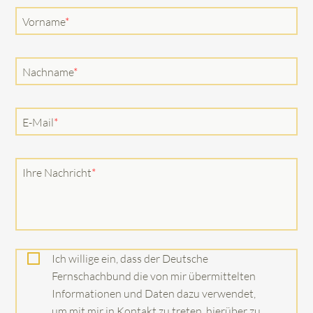
Pflichtfeld
Vorname
*
Pflichtfeld
Nachname
*
Pflichtfeld
E-Mail
*
Pflichtfeld
Ihre Nachricht
*
Ich willige ein, dass der Deutsche
Fernschachbund die von mir übermittelten
Informationen und Daten dazu verwendet,
um mit mir in Kontakt zu treten, hierüber zu