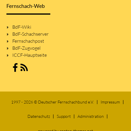
Fernschach-Web
BdF-Wiki
BdF-Schachserver
Fernschachpost
BdF-Zugvogel
ICCF-Hauptseite
1997 - 2026 © Deutscher Fernschachbund e.V.
Impressum
Datenschutz
Support
Administration
powered by
contao-themes.net