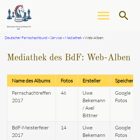
menu
search
Deutscher Fernschachbund
Service
Mediathek
Web-Alben
Suchbegriffe
SUCHEN
Mediathek des BdF: Web-Alben
Name des Albums
Fotos
Ersteller
Speicheror
Fernschachtreffen
46
Uwe
Google
2017
Bekemann
Fotos
/ Axel
Bittner
BdF-Meisterfeier
14
Uwe
Google
2017
Bekemann
Fotos