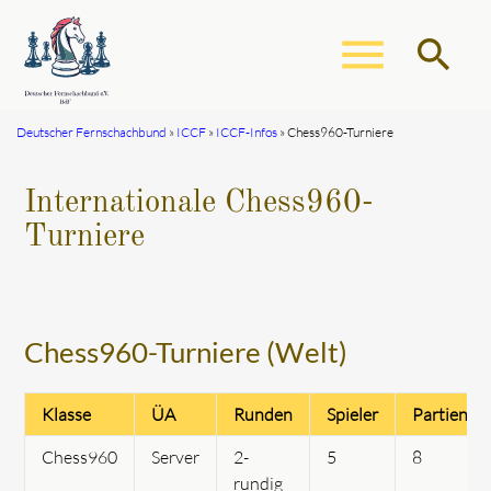
menu
search
Deutscher Fernschachbund
ICCF
ICCF-Infos
Chess960-Turniere
Suchbegriffe
SUCHEN
Internationale Chess960-
Turniere
Chess960-Turniere (Welt)
Klasse
ÜA
Runden
Spieler
Partien
Chess960
Server
2-
5
8
rundig