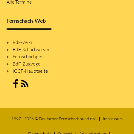
Alle Termine
Fernschach-Web
BdF-Wiki
BdF-Schachserver
Fernschachpost
BdF-Zugvogel
ICCF-Hauptseite
1997 - 2026 © Deutscher Fernschachbund e.V.
Impressum
Datenschutz
Support
Administration