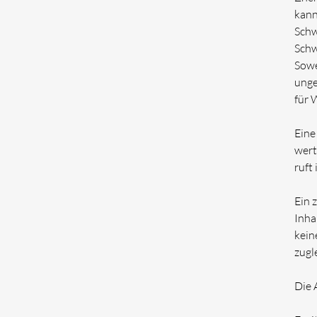
kann
Schw
Schw
Sowe
unge
für 
Eine
wert
ruft
Ein 
Inha
kein
zugl
Die 