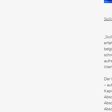
Sici
„Sic
erfa
belg
schr
aufr
Werk
Der 
– au
Kapi
Absc
Absc
Absc