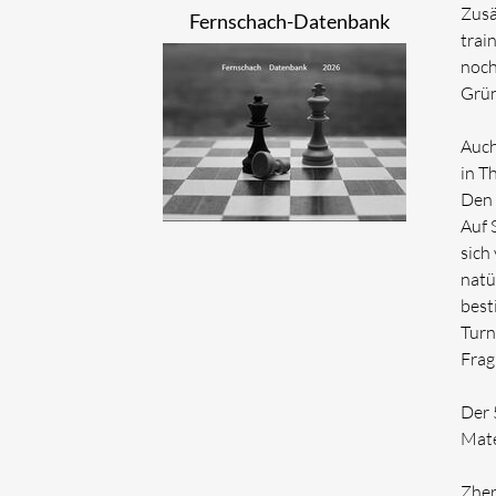
Zusä
Fernschach-Datenbank
trai
noch
Grün
Auch
in T
Den 
Auf 
sich
natü
best
Turn
Frag
Der 
Mate
Zher