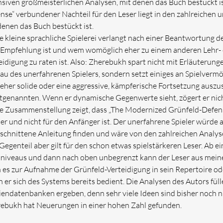
nsiven großmeisterlichen Analysen, mit denen das Buch bestückt i
nse“ verbundener Nachteil für den Leser liegt in den zahlreichen 
denen das Buch bestückt ist.
e kleine sprachliche Spielerei verlangt nach einer Beantwortung de
 Empfehlung ist und wem womöglich eher zu einem anderen Lehr- 
eidigung zu raten ist. Also: Zherebukh spart nicht mit Erläuterunge
au des unerfahrenen Spielers, sondern setzt einiges an Spielvermö
 eher solide oder eine aggressive, kämpferische Fortsetzung auszus
tgenannten. Wenn er dynamische Gegenwerte sieht, zögert er nicht
e Zusammenstellung zeigt, dass „The Modernized Grünfeld-Defense
ler und nicht für den Anfänger ist. Der unerfahrene Spieler würde 
schnittene Anleitung finden und wäre von den zahlreichen Analys
Gegenteil aber gilt für den schon etwas spielstärkeren Leser. Ab ei
niveaus und dann nach oben unbegrenzt kann der Leser aus meiner
 es zur Aufnahme der Grünfeld-Verteidigung in sein Repertoire ode
 er sich des Systems bereits bedient. Die Analysen des Autors füll
iendatenbanken ergeben, denn sehr viele Ideen sind bisher noch ni
ebukh hat Neuerungen in einer hohen Zahl gefunden.