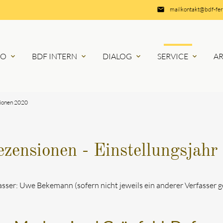
email
mailkontakt@bdf-fe
RO
BDF INTERN
DIALOG
SERVICE
A
expand_more
expand_more
expand_more
expand_more
ionen 2020
zensionen - Einstellungsjahr
asser: Uwe Bekemann (sofern nicht jeweils ein anderer Verfasser g