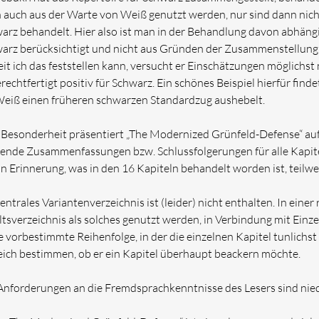
 auch aus der Warte von Weiß genutzt werden, nur sind dann nicht
arz behandelt. Hier also ist man in der Behandlung davon abhängi
arz berücksichtigt und nicht aus Gründen der Zusammenstellung d
it ich das feststellen kann, versucht er Einschätzungen möglichs
rechtfertigt positiv für Schwarz. Ein schönes Beispiel hierfür finde
Weiß einen früheren schwarzen Standardzug aushebelt.
 Besonderheit präsentiert „The Modernized Grünfeld-Defense“ auf 
ende Zusammenfassungen bzw. Schlussfolgerungen für alle Kapitel
 in Erinnerung, was in den 16 Kapiteln behandelt worden ist, teilw
zentrales Variantenverzeichnis ist (leider) nicht enthalten. In ein
ltsverzeichnis als solches genutzt werden, in Verbindung mit Einzel
e vorbestimmte Reihenfolge, in der die einzelnen Kapitel tunlichst
eich bestimmen, ob er ein Kapitel überhaupt beackern möchte.
Anforderungen an die Fremdsprachkenntnisse des Lesers sind nied