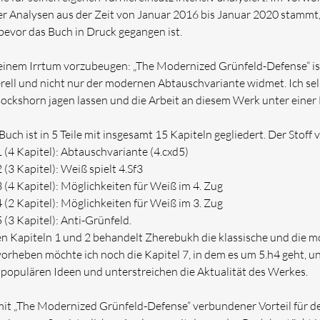
er Analysen aus der Zeit von Januar 2016 bis Januar 2020 stammt, 
 bevor das Buch in Druck gegangen ist.
inem Irrtum vorzubeugen: „The Modernized Grünfeld-Defense“ ist
rell und nicht nur der modernen Abtauschvariante widmet. Ich sel
Bockshorn jagen lassen und die Arbeit an diesem Werk unter ein
uch ist in 5 Teile mit insgesamt 15 Kapiteln gegliedert. Der Stoff ve
 1 (4 Kapitel): Abtauschvariante (4.cxd5)
2 (3 Kapitel): Weiß spielt 4.Sf3
 3 (4 Kapitel): Möglichkeiten für Weiß im 4. Zug
 4 (2 Kapitel): Möglichkeiten für Weiß im 3. Zug
5 (3 Kapitel): Anti-Grünfeld.
en Kapiteln 1 und 2 behandelt Zherebukh die klassische und die 
orheben möchte ich noch die Kapitel 7, in dem es um 5.h4 geht, und
 populären Ideen und unterstreichen die Aktualität des Werkes.
mit „The Modernized Grünfeld-Defense“ verbundener Vorteil für den