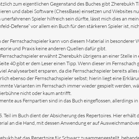
tzlich zum eigentlichen Gegenstand des Buches gibt Zherebukh T
nieren und dabei Software (ChessBase) einsetzen und Websites nu
 unerfahrenen Spieler hilfreich sein dürfte, lässt mich dies an me
feld-Defense“ vor allem ein Buch für den stärkeren Spieler ist, nich
 der Fernschachspieler kann von diesem Material in besonderer Wei
heorie und Praxis keine anderen Quellen dafür gibt.
Fernschachspieler erwähnt Zherebukh übrigens an einer Stelle in 
Seite 40 gibt er dem Leser einen Tipp. Wenn dieser im Fernschach 
 viel Analysearbeit ersparen, da die Fernschachspieler bereits alle
rlich ebenso der Fernschachspieler selbst; hierin liegt eine Erklär
immte Varianten im Fernschach immer wieder gespielt werden, w
ierbühne nicht oder kaum antrifft.
mente aus Fernpartien sind in das Buch eingeflossen, allerdings in
5. Teil im Buch dient der Absicherung des Repertoires. Hier erhält d
rial an die Hand, mit dessen Anwendung er auf Ausweichmanöver
ebukh hat das Repertoire für Schwarz zusammengestellt, behandelt