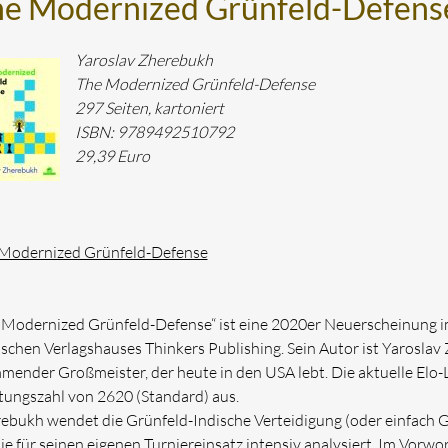
e Modernized Grünfeld-Defens
Yaroslav Zherebukh
The Modernized Grünfeld-Defense
297 Seiten, kartoniert
ISBN: 9789492510792
29,39 Euro
Modernized Grünfeld-Defense
 Modernized Grünfeld-Defense“ ist eine 2020er Neuerscheinung i
ischen Verlagshauses Thinkers Publishing. Sein Autor ist Yaroslav
mender Großmeister, der heute in den USA lebt. Die aktuelle Elo-Li
ungszahl von 2620 (Standard) aus.
ebukh wendet die Grünfeld-Indische Verteidigung (oder einfach G
sie für seinen eigenen Turniereinsatz intensiv analysiert. Im Vorwor