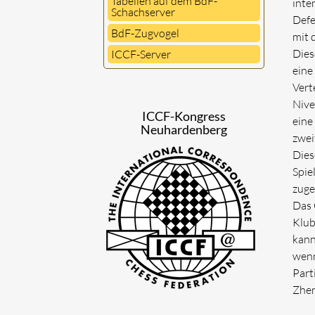
Tabellen auf dem BdF-
inte
Schachserver
Defe
BdF-Zugvogel
mit 
Dies
ICCF-Server
eine
Vert
Nive
ICCF-Kongress
eine
Neuhardenberg
zwei
Dies
Spie
zuge
Das 
Klub
kann
wenn
Part
Zher