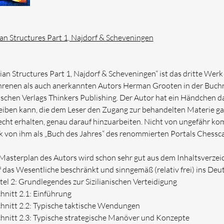
lian Structures Part 1, Najdorf & Scheveningen
ilian Structures Part 1, Najdorf & Scheveningen“ ist das dritte We
hrenen als auch anerkannten Autors Herman Grooten in der Buch
ischen Verlags Thinkers Publishing. Der Autor hat ein Händchen d
eiben kann, die dem Leser den Zugang zur behandelten Materie ga
echt erhalten, genau darauf hinzuarbeiten. Nicht von ungefähr ko
 von ihm als „Buch des Jahres“ des renommierten Portals Chessc
Masterplan des Autors wird schon sehr gut aus dem Inhaltsverzeic
f das Wesentliche beschränkt und sinngemäß (relativ frei) ins Deu
tel 2: Grundlegendes zur Sizilianischen Verteidigung
hnitt 2.1: Einführung
hnitt 2.2: Typische taktische Wendungen
hnitt 2.3: Typische strategische Manöver und Konzepte