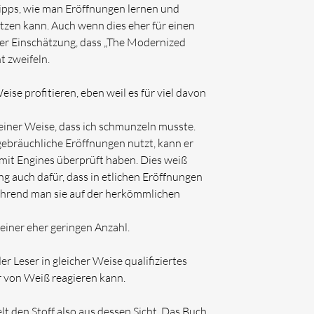
ipps, wie man Eröffnungen lernen und
tzen kann. Auch wenn dies eher für einen
iner Einschätzung, dass „The Modernized
t zweifeln.
se profitieren, eben weil es für viel davon
einer Weise, dass ich schmunzeln musste.
gebräuchliche Eröffnungen nutzt, kann er
s mit Engines überprüft haben. Dies weiß
ung auch dafür, dass in etlichen Eröffnungen
ährend man sie auf der herkömmlichen
 einer eher geringen Anzahl.
er Leser in gleicher Weise qualifiziertes
 von Weiß reagieren kann.
 den Stoff also aus dessen Sicht. Das Buch