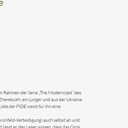
e
m Rahmen der Serie „The Modernized“ des
 Zherebukh, ein junger und aus der Ukraine
ste der FIDE weist für ihn eine
rünfeld-Verteidigung) auch selbst an und
t lässt er den Leser wissen, dass das Gros