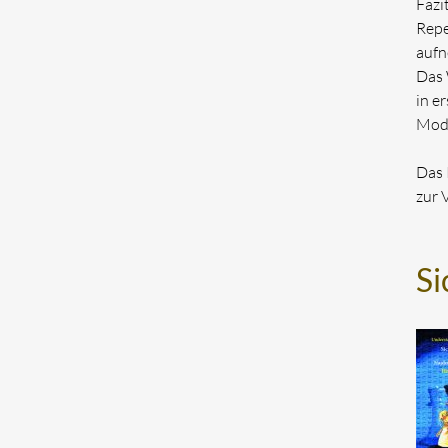
Fazi
Repe
aufn
Das 
in e
Mode
Das 
zur 
Si