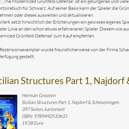
t: „The Modernized Grünfeld-Defense“ ist ein gelungenes und vie
rtoirebuch für Schwarz. Auf seiner Basis kann der Spieler die Grün
ehmen oder dieses ausweiten und aktualisieren.
Werk setzt hinsichtlich der Erörterungen ein gewisses eigenes Spi
rster Linie an den schon etwas erfahreneren Spieler. Diesem wie a
rnized Grünfeld-Defense“ zum Kauf empfehlen.
Rezensionsexemplar wurde freundlicherweise von der Firma Sch
Verfügung gestellt.
cilian Structures Part 1, Najdor
Herman Grooten
Sicilian Structures Part 1, Najdorf & Scheveningen
397 Seiten, kartoniert
ISBN: 9789492510631
19,58 Euro