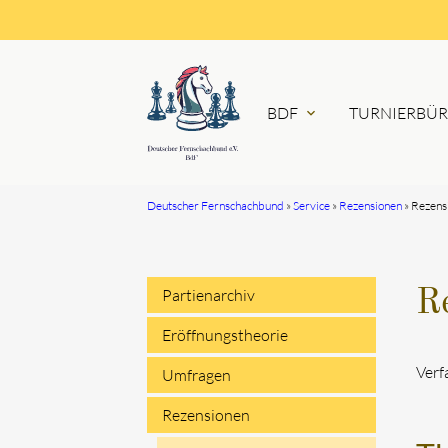
BDF
TURNIERBÜ
expand_more
Deutscher Fernschachbund
Service
Rezensionen
Rezens
Suchbegriffe
Partienarchiv
Re
Navigation
Eröffnungstheorie
überspringen
Verf
Umfragen
Rezensionen