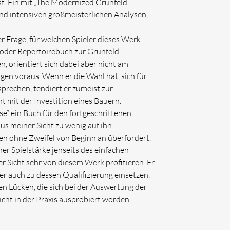
st. Ein mit „The Modernized Grünfeld-
und intensiven großmeisterlichen Analysen,
r Frage, für welchen Spieler dieses Werk
oder Repertoirebuch zur Grünfeld-
n, orientiert sich dabei aber nicht am
gen voraus. Wenn er die Wahl hat, sich für
prechen, tendiert er zumeist zur
 mit der Investition eines Bauern.
“ ein Buch für den fortgeschrittenen
aus meiner Sicht zu wenig auf ihn
en ohne Zweifel von Beginn an überfordert.
ner Spielstärke jenseits des einfachen
 Sicht sehr von diesem Werk profitieren. Er
r auch zu dessen Qualifizierung einsetzen,
en Lücken, die sich bei der Auswertung der
cht in der Praxis ausprobiert worden.