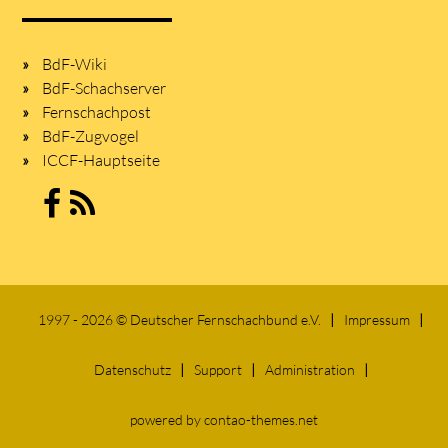
BdF-Wiki
BdF-Schachserver
Fernschachpost
BdF-Zugvogel
ICCF-Hauptseite
1997 - 2026 © Deutscher Fernschachbund e.V.
Impressum
Datenschutz
Support
Administration
powered by
contao-themes.net