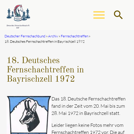
menu
search
Deutscher Fernschachbund
Archiv
Fernschachtreffen
18. Deutsches Fernschachtreffen in Bayrischzell 1972
Suchbegriffe
SUCHEN
18. Deutsches
Fernschachtreffen in
Bayrischzell 1972
Das 18. Deutsche Fernschachtreffen
fand in der Zeit vom 20. Mai bis zum
28. Mai 1972 in Bayrischzell statt.
Leider liegen keine Fotos mehr vom
Fernschachtreffen 1972 vor. Die auf