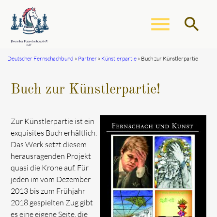
menu
search
Deutscher Fernschachbund
Partner
Künstlerpartie
Buch zur Künstlerpartie
Suchbegriffe
SUCHEN
Buch zur Künstlerpartie!
Zur Künstlerpartie ist ein
exquisites Buch erhältlich.
Das Werk setzt diesem
herausragenden Projekt
quasi die Krone auf. Für
jeden im vom Dezember
2013 bis zum Frühjahr
2018 gespielten Zug gibt
es eine eigene Seite, die