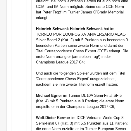
erreicht. Bei noch 3 offenen Partien ist auch noch eine
CCM- und IM-Norm möglich. Seine erste CCE-Norm
hat Peter Tropf im Turnier James O'Grady Memorial
erlangt.
Heinrich Schwenk Heinrich Schwenk
hat im
TORNEO POR EQUIPOS XV ANIVERSARIO AEAC-
Silver Board 2 (Kat. J) mit 5 Punkten aus beendeten 9
beendeten Partien seine zweite Norm und damit den
Titel Correspondence Chess Expert (CCE) erlangt. Die
erste Norm errang er (am selben Tag!) in der
Champions League 2017 C4;
Und auch die folgenden Spieler wurden mit dem Titel
'Correspondence Chess Expert' ausgezeichnet,
nachdem sie ihre zweite Titelnorm erzielt hatten:
Michael Egner
im Turnier DE10A Semi-Final SF 5
(Kat. 4) mit 5 Punkten aus 9 Partien; die erste Norm
erspielte er in der Champions League 2017 C6;
Wolf-Dieter Kermer
im ICCF Veterans World Cup 8
Semi-Final 07 (Kat. 3) mit 5,5 Punkten aus 11 Partien;
die erste Norm erzielte er im Turnier European Server