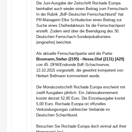
Die Juni-Ausgabe der Zeitschrift Rochade Europa
beinhaltet auch wieder einen Beitrag zum Fernschach.
In der Rubrik „BdF-Deutscher Fernschachbund" hat
PR-Managerin Elke Schludecker einen Beitrag zur
Suche eines Chefredakteurs für die Fernschachpost
erstellt. Zudem wird über die Beendigung des 30.
Deutschen Fernschach-Sonderpokalturniers
(enginefrei) berichtet.
Als aktuelle Fernschachpartie wird die Partie
Bissmann,Stefan (2195) - Hesse,Olaf (2131) [A29]
corr 45. DFM/Endrunde BdF-Schachserver,
13.10.2015 vorgestellt, die gewohnt kompetent von
Herbert Bellmann kommentiert wurde.
Die Monatszeitschrift Rochade Europa erscheint mit
zwölf Ausgaben jährlich. Ein Jahresabonnement
kostet derzeit 52,80 Euro. Die Einzelausgabe kostet
5,00 Euro. Rochade Europa ist offizielles
Verkündungsorgan zahlreicher Verbände im
Deutschen Schachbund.
Besuchen Sie Rochade Europa doch einmal auf ihrer
Homepage! (es)