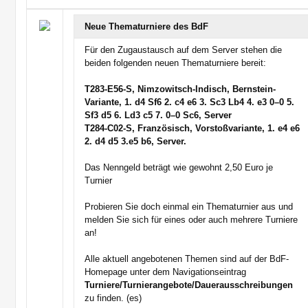
Neue Thematurniere des BdF
Für den Zugaustausch auf dem Server stehen die
beiden folgenden neuen Thematurniere bereit:
T283-E56-S, Nimzowitsch-Indisch, Bernstein-
Variante, 1. d4 Sf6 2. c4 e6 3. Sc3 Lb4 4. e3 0–0 5.
Sf3 d5 6. Ld3 c5 7. 0–0 Sc6, Server
T284-C02-S, Französisch, Vorstoßvariante, 1. e4 e6
2. d4 d5 3.e5 b6, Server.
Das Nenngeld beträgt wie gewohnt 2,50 Euro je
Turnier
Probieren Sie doch einmal ein Thematurnier aus und
melden Sie sich für eines oder auch mehrere Turniere
an!
Alle aktuell angebotenen Themen sind auf der BdF-
Homepage unter dem Navigationseintrag
Turniere/Turnierangebote/Dauerausschreibungen
zu finden. (es)