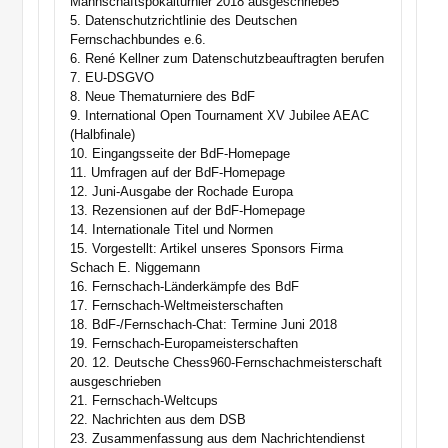
Mannschaftspokalturnier 2018 ausgeschriebe5
5. Datenschutzrichtlinie des Deutschen
Fernschachbundes e.6.
6. René Kellner zum Datenschutzbeauftragten berufen
7. EU-DSGVO
8. Neue Thematurniere des BdF
9. International Open Tournament XV Jubilee AEAC
(Halbfinale)
10. Eingangsseite der BdF-Homepage
11. Umfragen auf der BdF-Homepage
12. Juni-Ausgabe der Rochade Europa
13. Rezensionen auf der BdF-Homepage
14. Internationale Titel und Normen
15. Vorgestellt: Artikel unseres Sponsors Firma
Schach E. Niggemann
16. Fernschach-Länderkämpfe des BdF
17. Fernschach-Weltmeisterschaften
18. BdF-/Fernschach-Chat: Termine Juni 2018
19. Fernschach-Europameisterschaften
20. 12. Deutsche Chess960-Fernschachmeisterschaft
ausgeschrieben
21. Fernschach-Weltcups
22. Nachrichten aus dem DSB
23. Zusammenfassung aus dem Nachrichtendienst