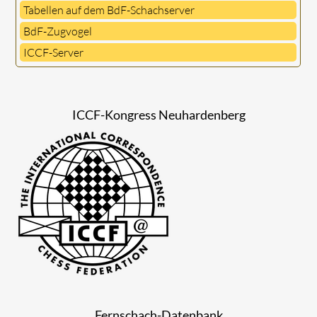
Tabellen auf dem BdF-Schachserver
BdF-Zugvogel
ICCF-Server
ICCF-Kongress Neuhardenberg
Fernschach-Datenbank