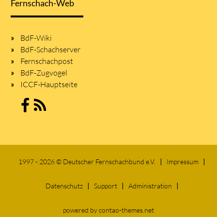
Fernschach-Web
BdF-Wiki
BdF-Schachserver
Fernschachpost
BdF-Zugvogel
ICCF-Hauptseite
1997 - 2026 © Deutscher Fernschachbund e.V.
Impressum
Datenschutz
Support
Administration
powered by
contao-themes.net