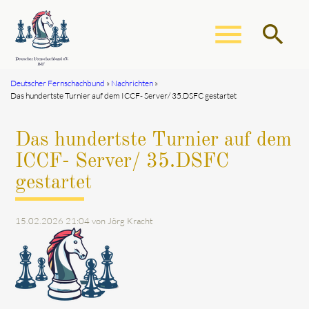
menu
search
Deutscher Fernschachbund
Nachrichten
Das hundertste Turnier auf dem ICCF- Server/ 35.DSFC gestartet
Suchbegriffe
SUCHEN
Das hundertste Turnier auf dem
ICCF- Server/ 35.DSFC
gestartet
15.02.2026 21:04
von Jörg Kracht