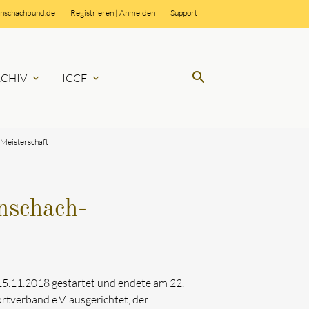
rnschachbund.de
Registrieren
|
Anmelden
Support
search
RCHIV
ICCF
expand_more
expand_more
-Meisterschaft
SUCHEN
nschach-
5.11.2018 gestartet und endete am 22.
verband e.V. ausgerichtet, der