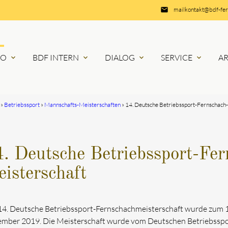
email
mailkontakt@bdf-fe
RO
BDF INTERN
DIALOG
SERVICE
A
expand_more
expand_more
expand_more
expand_more
Betriebssport
Mannschafts-Meisterschaften
14. Deutsche Betriebssport-Fernschach
. Deutsche Betriebssport-Fer
isterschaft
14. Deutsche Betriebssport-Fernschachmeisterschaft wurde zum 1
mber 2019. Die Meisterschaft wurde vom Deutschen Betriebssport