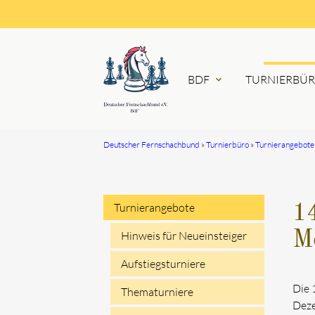
BDF
TURNIERBÜ
expand_more
Deutscher Fernschachbund
Turnierbüro
Turnierangebote
Suchbegriffe
Turnierangebote
14
Navigation
Me
Hinweis für Neueinsteiger
überspringen
Aufstiegsturniere
Die 
Thematurniere
Deze