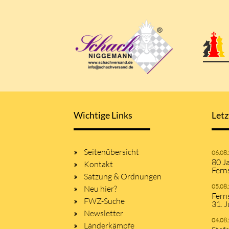
Wichtige Links
Letz
Seitenübersicht
06.08
80 J
Kontakt
Fern
Satzung & Ordnungen
05.08
Neu hier?
Fern
FWZ-Suche
31. J
Newsletter
04.08
Länderkämpfe