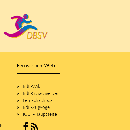
Fernschach-Web
BdF-Wiki
BdF-Schachserver
Fernschachpost
BdF-Zugvogel
ICCF-Hauptseite
sh