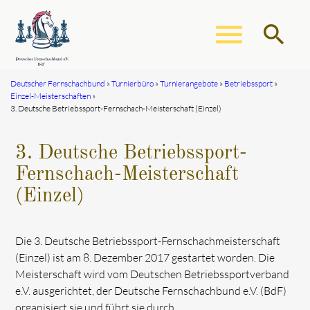
menu
search
Deutscher Fernschachbund
Turnierbüro
Turnierangebote
Betriebssport
Einzel-Meisterschaften
Suchbegriffe
SUCHEN
3. Deutsche Betriebssport-Fernschach-Meisterschaft (Einzel)
3. Deutsche Betriebssport-
Fernschach-Meisterschaft
(Einzel)
Die 3. Deutsche Betriebssport-Fernschachmeisterschaft
(Einzel) ist am 8. Dezember 2017 gestartet worden. Die
Meisterschaft wird vom Deutschen Betriebssportverband
e.V. ausgerichtet, der Deutsche Fernschachbund e.V. (BdF)
organisiert sie und führt sie durch.