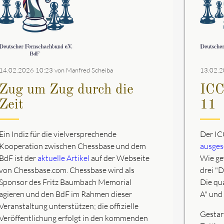
14.02.2026 10:23
von Manfred Scheiba
13.02.2
Zug um Zug durch die
ICC
Zeit
11
Ein Indiz für die vielversprechende
Der IC
Kooperation zwischen Chessbase und dem
ausges
BdF ist der
aktuelle Artikel
auf der Webseite
Wie ge
von Chessbase.com. Chessbase wird als
drei "D
Sponsor des Fritz Baumbach Memorial
Die qu
agieren und den BdF im Rahmen dieser
A" und 
Veranstaltung unterstützen; die offizielle
Gestar
Veröffentlichung erfolgt in den kommenden