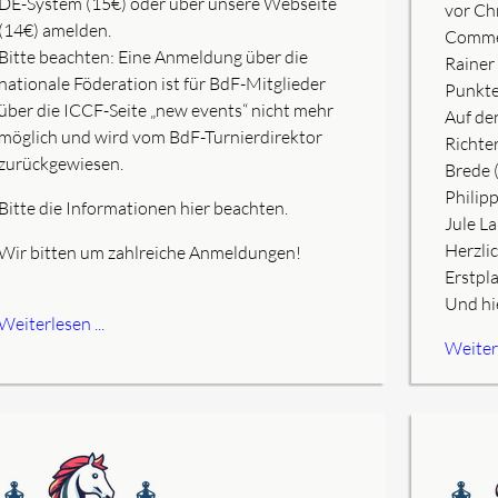
DE-System (15€) oder über unsere Webseite
vor Ch
(14€) amelden.
Commer
Bitte beachten: Eine Anmeldung über die
Rainer
nationale Föderation ist für BdF-Mitglieder
Punkte
über die ICCF-Seite „new events“ nicht mehr
Auf de
möglich und wird vom BdF-Turnierdirektor
Richte
zurückgewiesen.
Brede 
Philip
Bitte die Informationen hier beachten.
Jule L
Herzli
Wir bitten um zahlreiche Anmeldungen!
Erstpla
Und hi
Weiterlesen ...
Weiterl