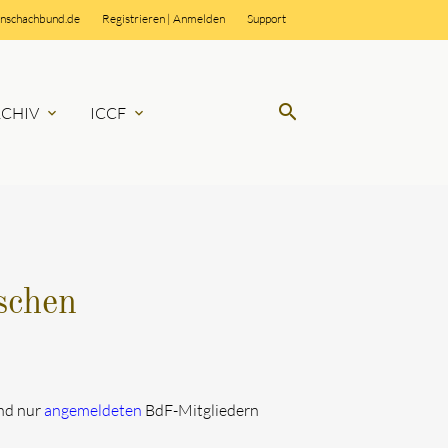
rnschachbund.de
Registrieren
|
Anmelden
Support
search
RCHIV
ICCF
expand_more
expand_more
SUCHEN
schen
ind nur
angemeldeten
BdF-Mitgliedern