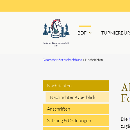
BDF
TURNIERBÜ
expand_more
Deutscher Fernschachbund
Nachrichten
Suchbegriffe
Nachrichten
A
Navigation
F
Nachrichten-Überblick
überspringen
Anschriften
Die
Satzung & Ordnungen
zugä