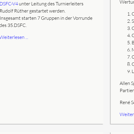
Wertun
DSFC-V4
unter Leitung des Turnierleiters
Rudolf Rüther gestartet werden.
G
Insgesamt starten 7 Gruppen in der Vorrunde
S
des 35.DSFC.
G
G
Weiterlesen ...
B
M
G
G
L
Allen 
Partien
René S
Weiterl