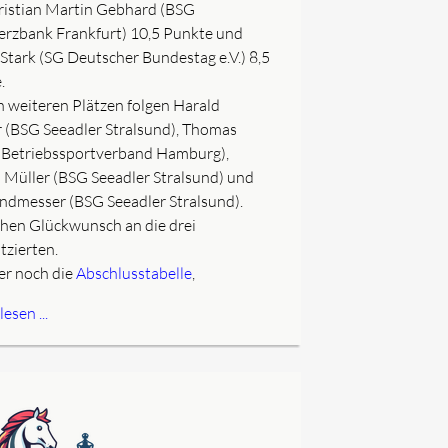
ristian Martin Gebhard (BSG
zbank Frankfurt) 10,5 Punkte und
 Stark (SG Deutscher Bundestag e.V.) 8,5
.
n weiteren Plätzen folgen Harald
r (BSG Seeadler Stralsund), Thomas
(Betriebssportverband Hamburg),
p Müller (BSG Seeadler Stralsund) und
andmesser (BSG Seeadler Stralsund).
chen Glückwunsch an die drei
tzierten.
er noch die
Abschlusstabelle
,
esen ...