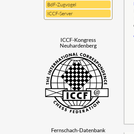
BdF-Zugvogel
ICCF-Server
ICCF-Kongress
Neuhardenberg
Fernschach-Datenbank