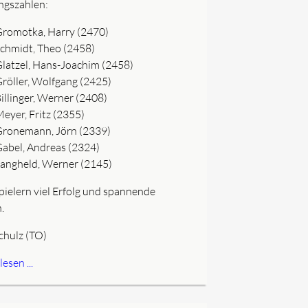
gszahlen:
romotka, Harry (2470)
chmidt, Theo (2458)
latzel, Hans-Joachim (2458)
röller, Wolfgang (2425)
illinger, Werner (2408)
eyer, Fritz (2355)
ronemann, Jörn (2339)
abel, Andreas (2324)
angheld, Werner (2145)
Spielern viel Erfolg und spannende
.
chulz (TO)
esen ...