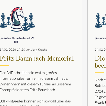
14.02.2026 17:20
von Jörg Kracht
14.02.2
Fritz Baumbach Memorial
Die
bee
Der BdF schreibt sein erstes großes
internationales Turnier in diesem Jahr aus.
Nach e
Wir erinnern mit diesem Turnier an unserem
Betrie
Ehrenpräsidenten Fritz Baumbach.
2024 z
Es gew
BdF-Mitgieder können sich sowohl über das
Frank 