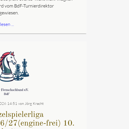
rd vom BdF-Turnierdirektor
gewiesen.
esen ...
026 14:51
von Jörg Kracht
elspielerliga
6/27(engine-frei) 10.