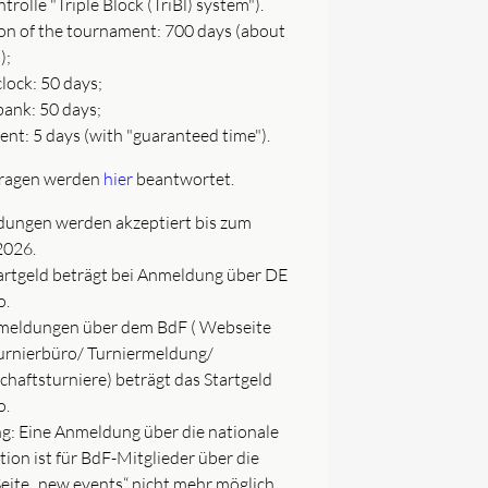
trolle "Triple Block (TriBl) system").
on of the tournament: 700 days (about
);
 clock: 50 days;
 bank: 50 days;
ent: 5 days (with "guaranteed time").
Fragen werden
hier
beantwortet.
ungen werden akzeptiert bis zum
2026.
artgeld beträgt bei Anmeldung über DE
o.
meldungen über dem BdF ( Webseite
urnierbüro/ Turniermeldung/
haftsturniere) beträgt das Startgeld
o.
g: Eine Anmeldung über die nationale
ion ist für BdF-Mitglieder über die
eite „new events“ nicht mehr möglich