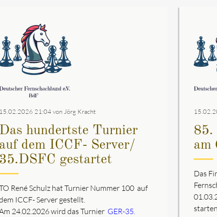
15.02.2026 21:04
von Jörg Kracht
15.02.2
Das hundertste Turnier
85.
auf dem ICCF- Server/
am 
35.DSFC gestartet
Das Fi
Fernsc
TO René Schulz hat Turnier Nummer 100 auf
01.03.2
dem ICCF- Server gestellt.
starten
Am 24.02.2026 wird das Turnier
GER-35.