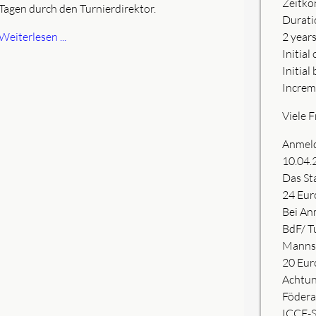
Zeitkon
Tagen durch den Turnierdirektor.
Durati
Weiterlesen ...
2 years
Initial
Initial
Increm
Viele 
Anmeld
10.04.
Das St
24 Eur
Bei An
BdF/ T
Mannsc
20 Eur
Achtun
Föderat
ICCF-S