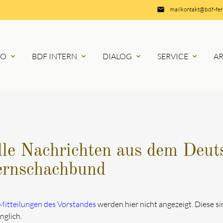
email
mailkontakt@bdf-fe
RO
BDF INTERN
DIALOG
SERVICE
A
expand_more
expand_more
expand_more
expand_more
lle Nachrichten aus dem Deut
ernschachbund
Mitteilungen des Vorstandes
werden hier nicht angezeigt. Diese s
nglich.