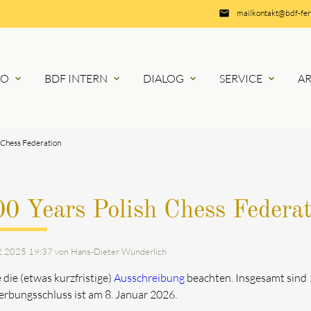
email
mailkontakt@bdf-fe
RO
BDF INTERN
DIALOG
SERVICE
A
expand_more
expand_more
expand_more
expand_more
 Chess Federation
0 Years Polish Chess Federat
2.2025 19:37
von Hans-Dieter Wunderlich
e die (etwas kurzfristige)
Ausschreibung
beachten. Insgesamt sind 
rbungsschluss ist am 8. Januar 2026.