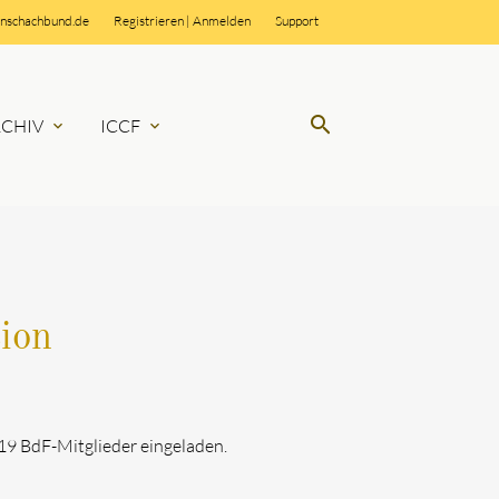
rnschachbund.de
Registrieren
|
Anmelden
Support
search
RCHIV
ICCF
expand_more
expand_more
SUCHEN
ion
19 BdF-Mitglieder eingeladen.