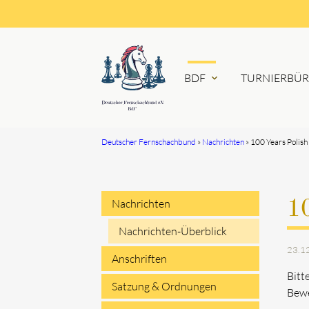
BDF
TURNIERBÜ
expand_more
Deutscher Fernschachbund
Nachrichten
100 Years Polish
Suchbegriffe
Nachrichten
10
Navigation
Nachrichten-Überblick
23.1
überspringen
Anschriften
Bitt
Satzung & Ordnungen
Bewe