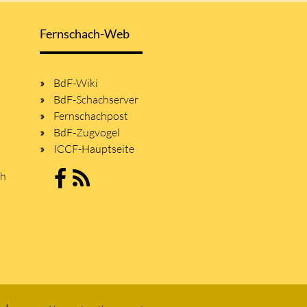
Fernschach-Web
BdF-Wiki
BdF-Schachserver
Fernschachpost
BdF-Zugvogel
ICCF-Hauptseite
sh