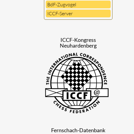
BdF-Zugvogel
ICCF-Server
ICCF-Kongress
Neuhardenberg
Fernschach-Datenbank