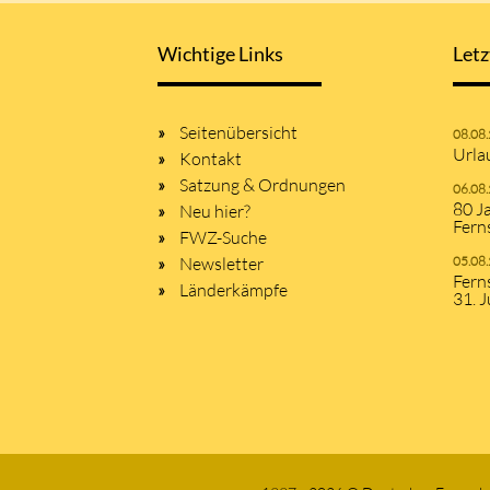
Wichtige Links
Letz
Seitenübersicht
08.08
Urla
Kontakt
Satzung & Ordnungen
06.08
80 J
Neu hier?
Fern
FWZ-Suche
Newsletter
05.08
Fern
Länderkämpfe
31. J