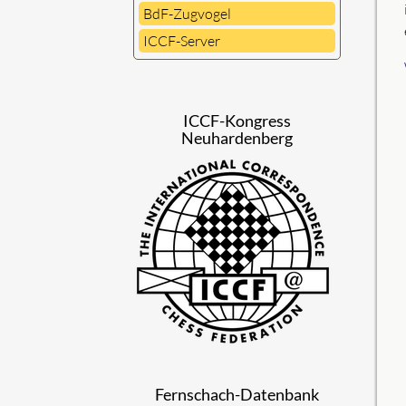
BdF-Zugvogel
ICCF-Server
ICCF-Kongress
Neuhardenberg
Fernschach-Datenbank