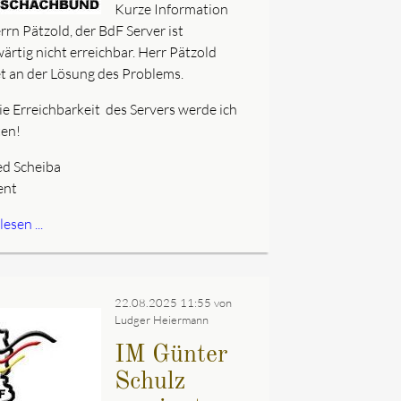
Kurze Information
rrn Pätzold, der BdF Server ist
ärtig nicht erreichbar. Herr Pätzold
et an der Lösung des Problems.
ie Erreichbarkeit des Servers werde ich
ten!
d Scheiba
ent
esen ...
22.08.2025 11:55
von
Ludger Heiermann
IM Günter
Schulz