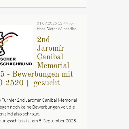
01.09.2025 12:44
von
Hans-Dieter Wunderlich
2nd
Jaromír
Canibal
Memorial
5 - Bewerbungen mit
 2520+ gesucht
s Turnier 2nd Jaromír Canibal Memorial
iegen noch keine Bewerbungen vor, die
n sind also sehr gut.
ungsschluss ist am 5. September 2025.