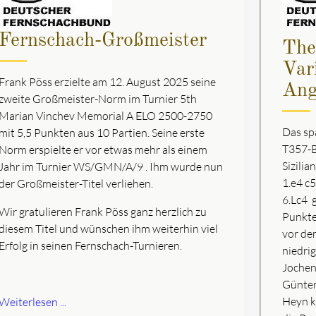
Fernschach-Großmeister
The
Var
Frank Pöss erzielte am 12. August 2025 seine
Ang
zweite Großmeister-Norm im Turnier 5th
Marian Vinchev Memorial A ELO 2500-2750
Das sp
mit 5,5 Punkten aus 10 Partien. Seine erste
T357-B
Norm erspielte er vor etwas mehr als einem
Sizilia
Jahr im Turnier WS/GMN/A/9 . Ihm wurde nun
1.e4 c5
der Großmeister-Titel verliehen.
6.Lc4 
Wir gratulieren Frank Pöss ganz herzlich zu
Punkte
diesem Titel und wünschen ihm weiterhin viel
vor de
Erfolg in seinen Fernschach-Turnieren.
niedri
Jochen
Günter
Heyn k
Weiterlesen ...