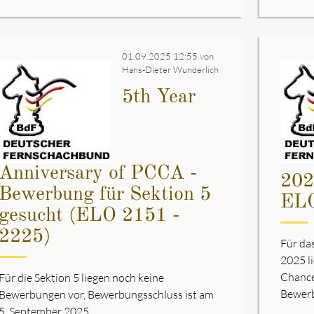
01.09.2025 12:55
von
Hans-Dieter Wunderlich
5th Year
Anniversary of PCCA -
202
Bewerbung für Sektion 5
ELO
gesucht (ELO 2151 -
2225)
Für da
2025 l
Chance
Für die Sektion 5 liegen noch keine
Bewerb
Bewerbungen vor, Bewerbungsschluss ist am
5. September 2025.