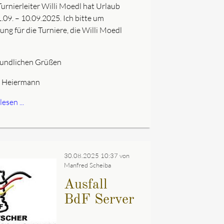
Turnierleiter Willi Moedl hat Urlaub
.09. – 10.09.2025. Ich bitte um
ng für die Turniere, die Willi Moedl
eundlichen Grüßen
r Heiermann
esen ...
30.08.2025 10:37
von
Manfred Scheiba
Ausfall
BdF Server