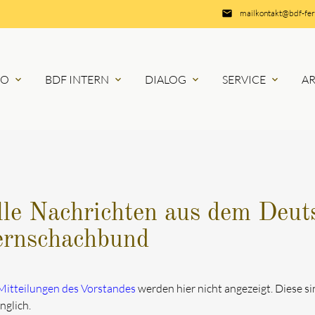
email
mailkontakt@bdf-fe
RO
BDF INTERN
DIALOG
SERVICE
A
expand_more
expand_more
expand_more
expand_more
lle Nachrichten aus dem Deut
ernschachbund
Mitteilungen des Vorstandes
werden hier nicht angezeigt. Diese s
nglich.