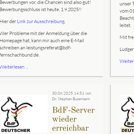
Bewerbungen vor, die Chancen sind also gut!
unser 
Bewerbungsschluss ist heute, 1.9.2025!!
vom 01
Beachtu
Hier der
Link zur Ausschreibung
.
leitet.
Wer Probleme mit der Anmeldung über die
Mit fr
Homepage hat, kann mir auch eine E-Mail
schreiben an leistungsreferat@bdf-
Ludge
fernschachbund.de.
Weiterl
Weiterlesen ...
30.08.2025 14:51
von
Dr. Stephan Busemann
BdF-Server
wieder
erreichbar