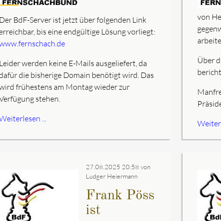
von He
Der BdF-Server ist jetzt über folgenden Link
gegenw
erreichbar, bis eine endgültige Lösung vorliegt:
arbeit
www.fernschach.de
Über d
Leider werden keine E-Mails ausgeliefert, da
berich
dafür die bisherige Domain benötigt wird. Das
wird frühestens am Montag wieder zur
Manfre
Verfügung stehen.
Präsid
Weiterlesen ...
Weiterl
27.08.2025 20:58
von
Ludger Heiermann
Frank Pöss
ist