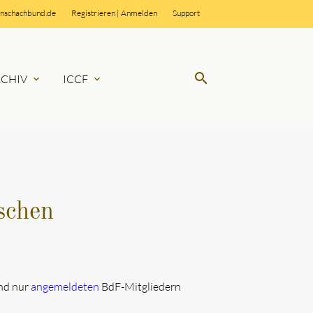
rnschachbund.de
Registrieren
|
Anmelden
Support
search
RCHIV
ICCF
expand_more
expand_more
SUCHEN
schen
ind nur
angemeldeten
BdF-Mitgliedern