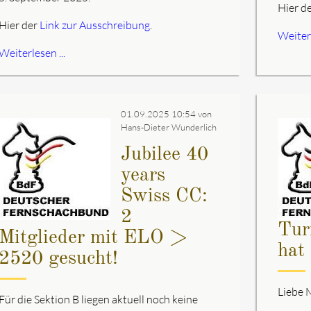
Hier d
Hier der
Link zur Ausschreibung
.
Weiterl
Weiterlesen ...
01.09.2025 10:54
von
Hans-Dieter Wunderlich
Jubilee 40
years
Swiss CC:
2
Tur
Mitglieder mit ELO >
hat
2520 gesucht!
Liebe M
Für die Sektion B liegen aktuell noch keine