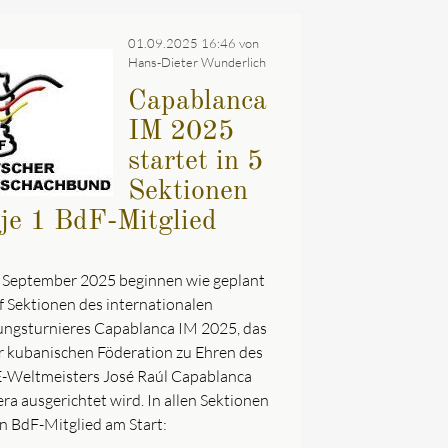
01.09.2025 16:46
von
Hans-Dieter Wunderlich
Capablanca
IM 2025
startet in 5
Sektionen
 je 1 BdF-Mitglied
 September 2025 beginnen wie geplant
nf Sektionen des internationalen
ungsturnieres Capablanca IM 2025, das
r kubanischen Föderation zu Ehren des
E-Weltmeisters José Raúl Capablanca
ra ausgerichtet wird. In allen Sektionen
ein BdF-Mitglied am Start: