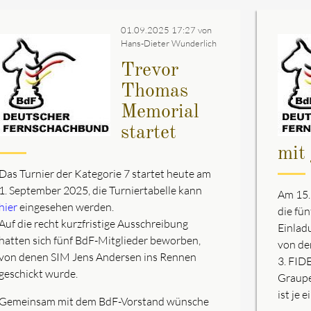
01.09.2025 17:27
von
Hans-Dieter Wunderlich
Trevor
Thomas
Memorial
startet
mit
Das Turnier der Kategorie 7 startet heute am
1. September 2025, die Turniertabelle kann
Am 15.
hier
eingesehen werden.
die fü
Auf die recht kurzfristige Ausschreibung
Einlad
hatten sich fünf BdF-Mitglieder beworben,
von de
von denen SIM Jens Andersen ins Rennen
3. FID
geschickt wurde.
Graupe
ist je 
Gemeinsam mit dem BdF-Vorstand wünsche