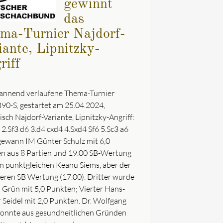
gewinnt
das
ma-Turnier Najdorf-
iante, Lipnitzky-
riff
annend verlaufene Thema-Turnier
90-S, gestartet am 25.04.2024,
nisch Najdorf-Variante, Lipnitzky-Angriff:
 2.Sf3 d6 3.d4 cxd4 4.Sxd4 Sf6 5.Sc3 a6
gewann IM Günter Schulz mit 6,0
n aus 8 Partien und 19.00 SB-Wertung
m punktgleichen Keanu Siems, aber der
geren SB Wertung (17.00). Dritter wurde
 Grün mit 5,0 Punkten; Vierter Hans-
 Seidel mit 2,0 Punkten. Dr. Wolfgang
onnte aus gesundheitlichen Gründen