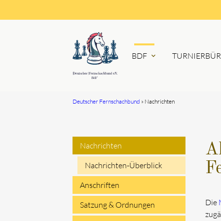
BDF
TURNIERBÜ
expand_more
Deutscher Fernschachbund
Nachrichten
Suchbegriffe
Nachrichten
A
Navigation
F
Nachrichten-Überblick
überspringen
Anschriften
Die
Satzung & Ordnungen
zugä