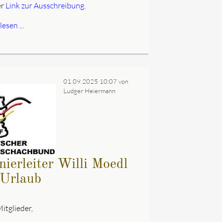
er
Link zur Ausschreibung
.
esen ...
01.09.2025 10:07
von
Ludger Heiermann
nierleiter Willi Moedl
 Urlaub
itglieder,