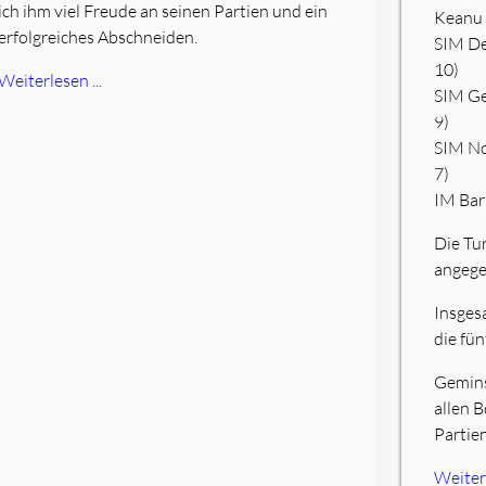
ich ihm viel Freude an seinen Partien und ein
Keanu 
erfolgreiches Abschneiden.
SIM De
10)
Weiterlesen ...
SIM Ge
9)
SIM No
7)
IM Bar
Die Tur
angege
Insges
die fü
Gemins
allen 
Partie
Weiterl