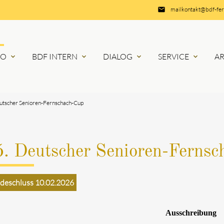
email
mailkontakt@bdf-fe
RO
BDF INTERN
DIALOG
SERVICE
A
expand_more
expand_more
expand_more
expand_more
utscher Senioren-Fernschach-Cup
5. Deutscher Senioren-Fernsc
deschluss 10.02.2026
Ausschreibung