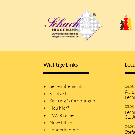
Wichtige Links
Letz
Seitenübersicht
06.08
80 J
Kontakt
Fern
Satzung & Ordnungen
05.08
Neu hier?
Fern
FWZ-Suche
31. J
Newsletter
04.08
Länderkämpfe
Stef