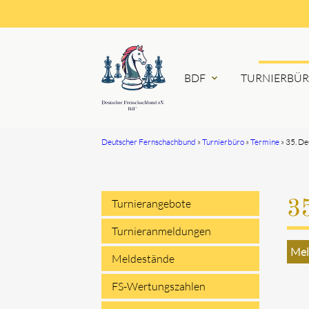
BDF
TURNIERBÜ
expand_more
Deutscher Fernschachbund
Turnierbüro
Termine
35. De
Suchbegriffe
Turnierangebote
3
Navigation
Turnieranmeldungen
Mel
überspringen
Meldestände
FS-Wertungszahlen