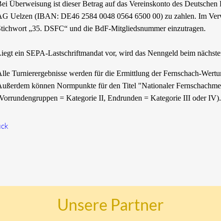
ei Überweisung ist dieser Betrag auf das Vereinskonto des Deutsche
G Uelzen (IBAN: DE46 2584 0048 0564 6500 00) zu zahlen. Im Ver
tichwort „35. DSFC“ und die BdF-Mitgliedsnummer einzutragen.
iegt ein SEPA-Lastschriftmandat vor, wird das Nenngeld beim nächst
lle Turnierergebnisse werden für die Ermittlung der Fernschach-Wert
ußerdem können Normpunkte für den Titel "Nationaler Fernschachme
Vorrundengruppen = Kategorie II, Endrunden = Kategorie III oder IV).
ück
Unsere Partner