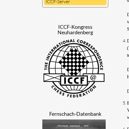
d
ICCF-Server
D
v
ICCF-Kongress
S
Neuhardenberg
D
(
t
D
H
D
E
V
Fernschach-Datenbank
w