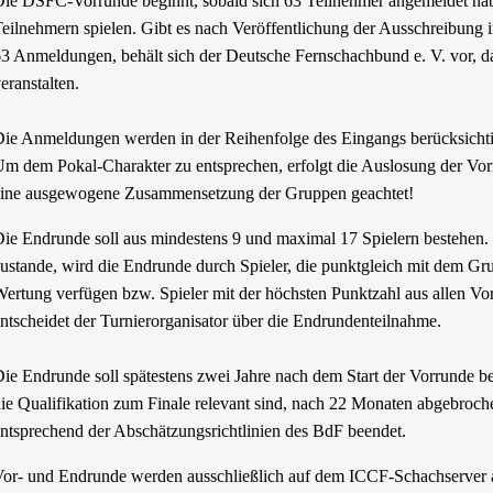
ie DSFC-Vorrunde beginnt, sobald sich 63 Teilnehmer angemeldet habe
eilnehmern spielen. Gibt es nach Veröffentlichung der Ausschreibung 
3 Anmeldungen, behält sich der Deutsche Fernschachbund e. V. vor, d
eranstalten.
ie Anmeldungen werden in der Reihenfolge des Eingangs berücksichti
m dem Pokal-Charakter zu entsprechen, erfolgt die Auslosung der Vorru
ine ausgewogene Zusammensetzung der Gruppen geachtet!
ie Endrunde soll aus mindestens 9 und maximal 17 Spielern bestehen.
ustande, wird die Endrunde durch Spieler, die punktgleich mit dem Gru
ertung verfügen bzw. Spieler mit der höchsten Punktzahl aus allen Vor
ntscheidet der Turnierorganisator über die Endrundenteilnahme.
ie Endrunde soll spätestens zwei Jahre nach dem Start der Vorrunde b
ie Qualifikation zum Finale relevant sind, nach 22 Monaten abgebroc
ntsprechend der Abschätzungsrichtlinien des BdF beendet.
or- und Endrunde werden ausschließlich auf dem ICCF-Schachserver 