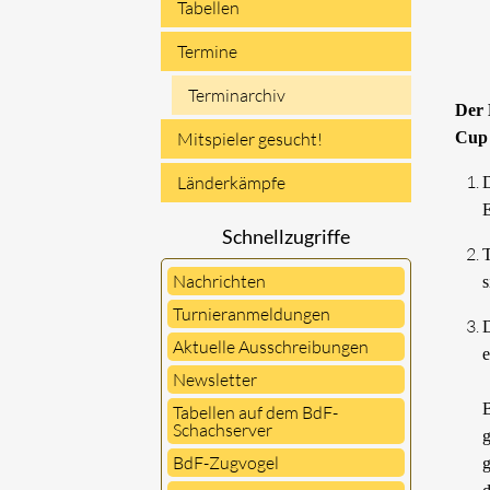
Tabellen
Termine
Terminarchiv
Der 
Mitspieler gesucht!
Cup 
Länderkämpfe
D
E
Schnellzugriffe
T
Nachrichten
s
Turnieranmeldungen
D
Aktuelle Ausschreibungen
e
Newsletter
B
Tabellen auf dem BdF-
Schachserver
g
BdF-Zugvogel
g