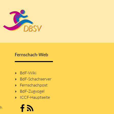
Fernschach-Web
BdF-Wiki
BdF-Schachserver
Fernschachpost
BdF-Zugvogel
ICCF-Hauptseite
sh