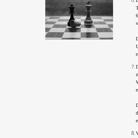
D
T
6
v
D
U
e
D
z
W
e
D
d
e
V