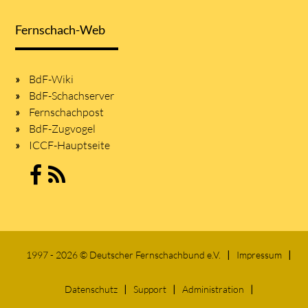
Fernschach-Web
BdF-Wiki
BdF-Schachserver
Fernschachpost
BdF-Zugvogel
ICCF-Hauptseite
1997 - 2026 © Deutscher Fernschachbund e.V.
Impressum
Datenschutz
Support
Administration