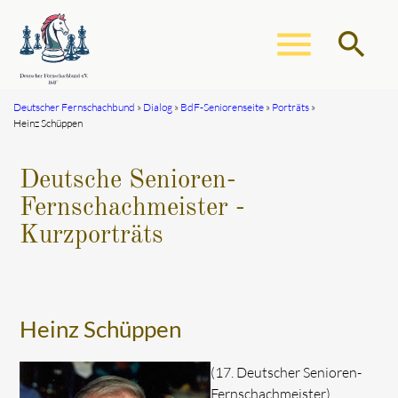
menu
search
Deutscher Fernschachbund
Dialog
BdF-Seniorenseite
Porträts
Heinz Schüppen
Suchbegriffe
SUCHEN
Deutsche Senioren-
Fernschachmeister -
Kurzporträts
Heinz Schüppen
(17. Deutscher Senioren-
Fernschachmeister)