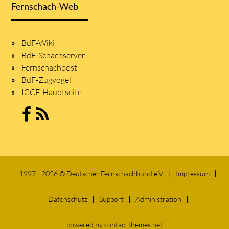
Fernschach-Web
BdF-Wiki
BdF-Schachserver
Fernschachpost
BdF-Zugvogel
ICCF-Hauptseite
1997 - 2026 © Deutscher Fernschachbund e.V.
Impressum
Datenschutz
Support
Administration
powered by
contao-themes.net