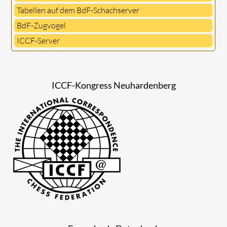
Tabellen auf dem BdF-Schachserver
BdF-Zugvogel
ICCF-Server
ICCF-Kongress Neuhardenberg