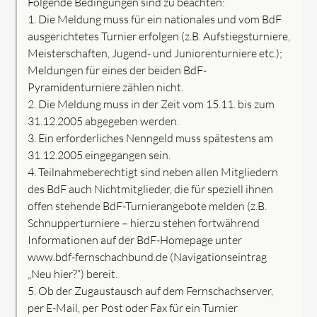
Folgende Bedingungen sind zu beachten:
1. Die Meldung muss für ein nationales und vom BdF
ausgerichtetes Turnier erfolgen (z.B. Aufstiegsturniere,
Meisterschaften, Jugend- und Juniorenturniere etc.);
Meldungen für eines der beiden BdF-
Pyramidenturniere zählen nicht.
2. Die Meldung muss in der Zeit vom 15.11. bis zum
31.12.2005 abgegeben werden.
3. Ein erforderliches Nenngeld muss spätestens am
31.12.2005 eingegangen sein.
4. Teilnahmeberechtigt sind neben allen Mitgliedern
des BdF auch Nichtmitglieder, die für speziell ihnen
offen stehende BdF-Turnierangebote melden (z.B.
Schnupperturniere – hierzu stehen fortwährend
Informationen auf der BdF-Homepage unter
www.bdf-fernschachbund.de (Navigationseintrag
„Neu hier?“) bereit.
5. Ob der Zugaustausch auf dem Fernschachserver,
per E-Mail, per Post oder Fax für ein Turnier