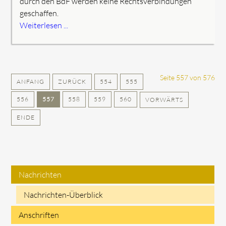
durch den BdF werden keine Rechtsverbindungen
geschaffen.
Weiterlesen ...
Seite 557 von 576
ANFANG
ZURÜCK
554
555
556
557
558
559
560
VORWÄRTS
ENDE
Nachrichten
Navigation
Nachrichten-Überblick
überspringen
Anschriften