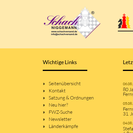
Wichtige Links
Letz
Seitenübersicht
06.08
80 J
Kontakt
Fern
Satzung & Ordnungen
05.08
Neu hier?
Fern
FWZ-Suche
31. J
Newsletter
04.08
Länderkämpfe
Stef