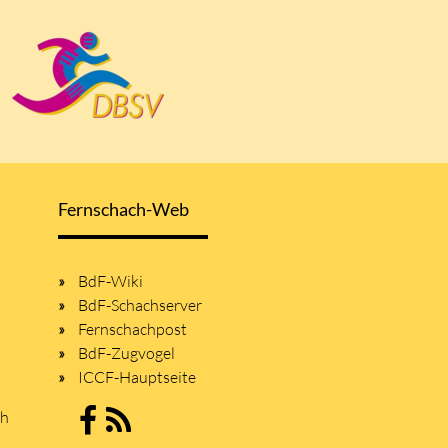
Fernschach-Web
BdF-Wiki
BdF-Schachserver
Fernschachpost
BdF-Zugvogel
ICCF-Hauptseite
sh