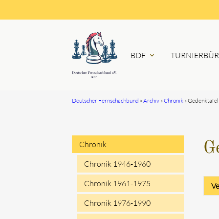
BDF
TURNIERBÜ
expand_more
Deutscher Fernschachbund
Archiv
Chronik
Gedenktafel
Suchbegriffe
Chronik
G
Navigation
Chronik 1946-1960
überspringen
Chronik 1961-1975
Ve
Chronik 1976-1990