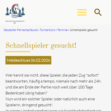
menu
search
Deutscher Fernschachbund
Turnierbüro
Termine
Schnellspieler gesucht!
Suchbegriffe
SUCHEN
Schnellspieler gesucht!
Meldeschluss 06.02.2026
Wer kennt sie nicht, diese Spieler, die jeden Zug "sofort"
beantworten, häufig a tempo, niemals nach mehr als 24h,
und die am Ende der Partie noch weit über 100 Tage
Bedenkzeit übrig haben?
Nun wird ein solcher Spieler, oder natürlich auch eine
Spielerin, dringend gesucht!
In einem Länderkampf müssen wir krankheitsbedingt ein