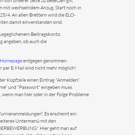
n von unserer Seite zu besetzen gilt.
en mit wechselndem Anzug, Start noch in
5/4. An allen Brettern wird die ELO-
ten damit einverstanden sind.
ausgeglichenem Beitragskonto.
g angeben, ob auch die
-Homepage
entgegen genommen.
per E-Mail sind nicht mehr möglich!
 der Kopfzeile einen Eintrag "Anmelden".
name" und "Passwort" eingeben muss.
t, wenn man hier oder in der Folge Probleme
urnieranmeldungen". Es erscheint ein
weiteres Untermenü mit den
IERBEWERBUNG". Hier geht man auf