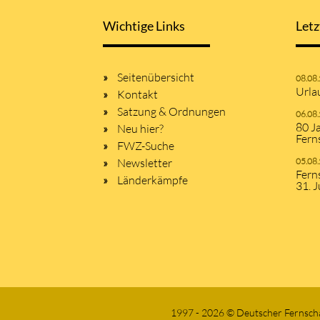
Wichtige Links
Letz
Seitenübersicht
08.08
Urla
Kontakt
Satzung & Ordnungen
06.08
80 J
Neu hier?
Fern
FWZ-Suche
Newsletter
05.08
Fern
Länderkämpfe
31. J
1997 - 2026 © Deutscher Fernsch