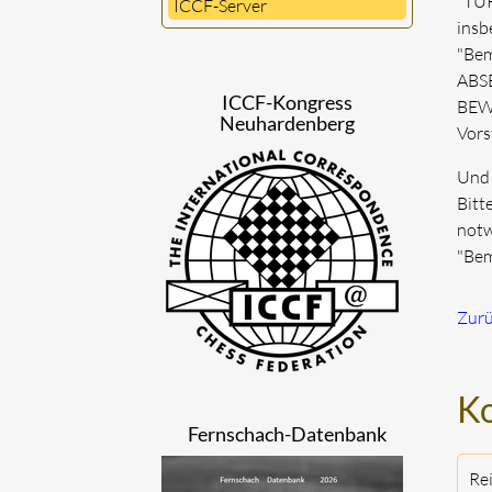
"TUR
ICCF-Server
insb
"Bem
ABSE
ICCF-Kongress
BEWE
Neuhardenberg
Vors
Und 
Bitt
notw
"Bem
Zur
K
Fernschach-Datenbank
Re