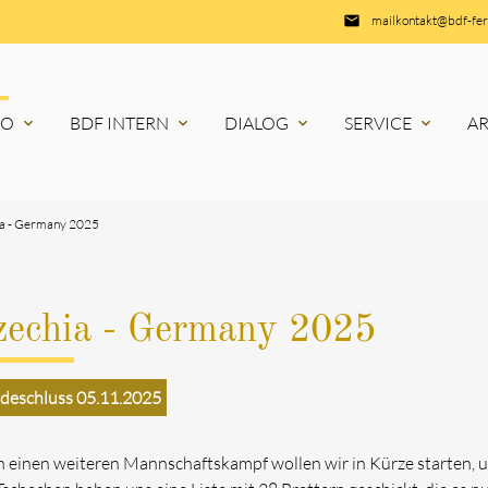
email
mailkontakt@bdf-fe
RO
BDF INTERN
DIALOG
SERVICE
A
expand_more
expand_more
expand_more
expand_more
ia - Germany 2025
zechia - Germany 2025
deschluss 05.11.2025
 einen weiteren Mannschaftskampf wollen wir in Kürze starten, u