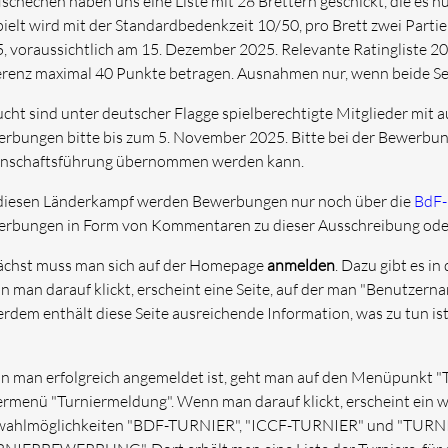
Tschechen haben uns eine Liste mit 28 Brettern geschickt, die es nu
ielt wird mit der Standardbedenkzeit 10/50, pro Brett zwei Parti
, voraussichtlich am 15. Dezember 2025. Relevante Ratingliste 202
erenz maximal 40 Punkte betragen. Ausnahmen nur, wenn beide Sei
cht sind unter deutscher Flagge spielberechtigte Mitglieder mit 
rbungen bitte bis zum 5. November 2025. Bitte bei der Bewerbun
schaftsführung übernommen werden kann.
diesen Länderkampf werden Bewerbungen nur noch über die
BdF
rbungen in Form von Kommentaren zu dieser Ausschreibung oder 
chst muss man sich auf der Homepage
anmelden
. Dazu gibt es in
 man darauf klickt, erscheint eine Seite, auf der man "Benutzer
rdem enthält diese Seite ausreichende Information, was zu tun is
 man erfolgreich angemeldet ist, geht man auf den Menüpunkt "T
rmenü "Turniermeldung". Wenn man darauf klickt, erscheint ein 
ahlmöglichkeiten "BDF-TURNIER", "ICCF-TURNIER" und "TURN