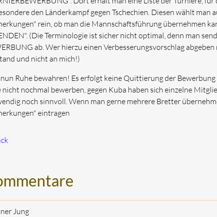
NIERBEWERBUNG". Dort erhält man eine Liste der Turniere, für d
esondere den Länderkampf gegen Tschechien. Diesen wählt man aus 
erkungen" rein, ob man die Mannschaftsführung übernehmen k
NDEN". (Die Terminologie ist sicher nicht optimal, denn man 
RBUNG ab. Wer hierzu einen Verbesserungsvorschlag abgeben mö
tand und nicht an mich!)
nun Ruhe bewahren! Es erfolgt keine Quittierung der Bewerbung 
e nicht nochmal bewerben, gegen Kuba haben sich einzelne Mitglie
endig noch sinnvoll. Wenn man gerne mehrere Bretter übernehm
erkungen" eintragen
ück
ommentare
iner Jung