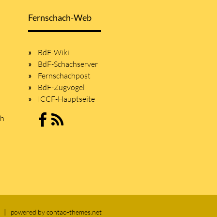
Fernschach-Web
BdF-Wiki
BdF-Schachserver
Fernschachpost
BdF-Zugvogel
ICCF-Hauptseite
sh
powered by
contao-themes.net