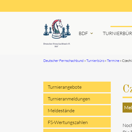
BDF
TURNIERBÜ
expand_more
Deutscher Fernschachbund
Turnierbüro
Termine
Czech
Suchbegriffe
Turnierangebote
C
Navigation
Turnieranmeldungen
Mel
überspringen
Meldestände
FS-Wertungszahlen
Noch