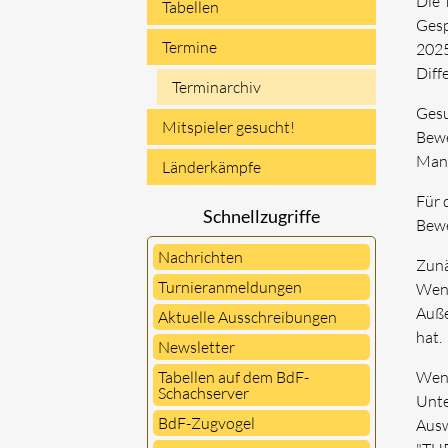
Die 
Tabellen
Gesp
Termine
2025
Diff
Terminarchiv
Gesu
Mitspieler gesucht!
Bewe
Mann
Länderkämpfe
Für 
Schnellzugriffe
Bewe
Nachrichten
Zunä
Turnieranmeldungen
Wenn
Auße
Aktuelle Ausschreibungen
hat.
Newsletter
Tabellen auf dem BdF-
Wenn
Schachserver
Unte
BdF-Zugvogel
Ausw