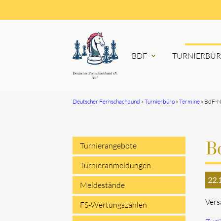
BDF
TURNIERBÜ
expand_more
Deutscher Fernschachbund
Turnierbüro
Termine
BdF-N
Suchbegriffe
Turnierangebote
B
Navigation
Turnieranmeldungen
22.
überspringen
Meldestände
Vers
FS-Wertungszahlen