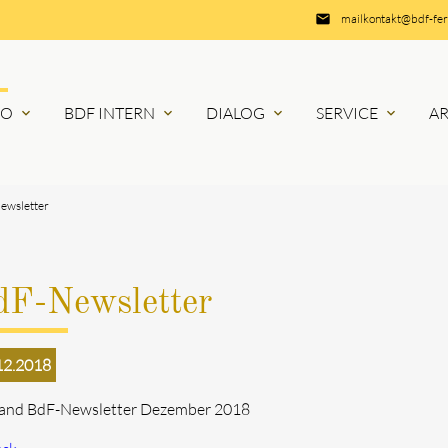
email
mailkontakt@bdf-fe
RO
BDF INTERN
DIALOG
SERVICE
A
expand_more
expand_more
expand_more
expand_more
ewsletter
dF-Newsletter
12.2018
and BdF-Newsletter Dezember 2018