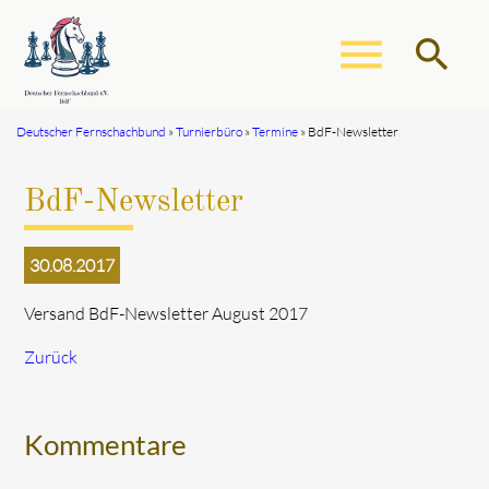
menu
search
Deutscher Fernschachbund
Turnierbüro
Termine
BdF-Newsletter
Suchbegriffe
SUCHEN
BdF-Newsletter
30.08.2017
Versand BdF-Newsletter August 2017
Zurück
Kommentare