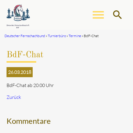
menu
search
Deutscher Fernschachbund
Turnierbüro
Termine
BdF-Chat
Suchbegriffe
SUCHEN
BdF-Chat
26.03.2018
BdF-Chat ab 20.00 Uhr
Zurück
Kommentare