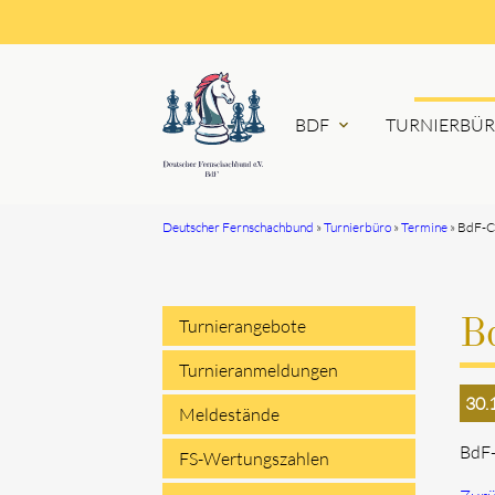
BDF
TURNIERBÜ
expand_more
Deutscher Fernschachbund
Turnierbüro
Termine
BdF-C
Suchbegriffe
Turnierangebote
B
Navigation
Turnieranmeldungen
30.
überspringen
Meldestände
BdF-
FS-Wertungszahlen