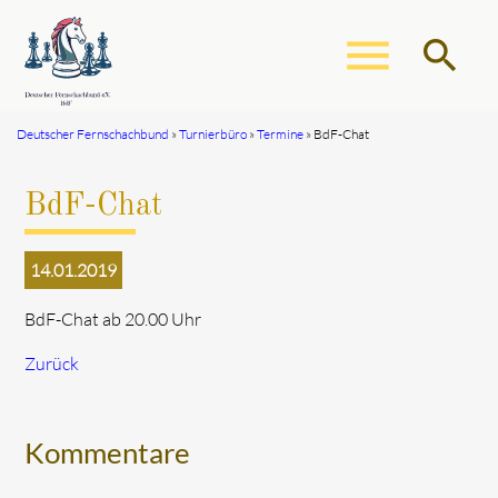
menu
search
Deutscher Fernschachbund
Turnierbüro
Termine
BdF-Chat
Suchbegriffe
SUCHEN
BdF-Chat
14.01.2019
BdF-Chat ab 20.00 Uhr
Zurück
Kommentare