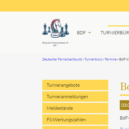
BDF
TURNIERBÜ
expand_more
Deutscher Fernschachbund
Turnierbüro
Termine
BdF-C
Suchbegriffe
Turnierangebote
B
Navigation
Turnieranmeldungen
03.
überspringen
Meldestände
BdF-
FS-Wertungszahlen