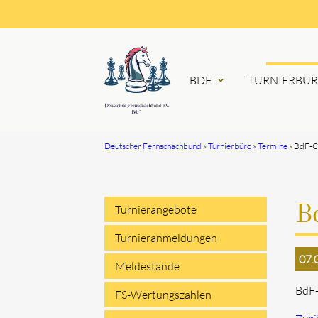
BDF
TURNIERBÜ
expand_more
Deutscher Fernschachbund
Turnierbüro
Termine
BdF-C
Suchbegriffe
Turnierangebote
B
Navigation
Turnieranmeldungen
07.
überspringen
Meldestände
BdF-
FS-Wertungszahlen