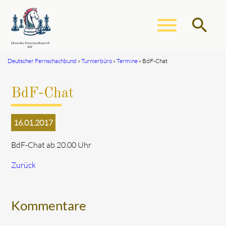
menu
search
Deutscher Fernschachbund
Turnierbüro
Termine
BdF-Chat
Suchbegriffe
SUCHEN
BdF-Chat
16.01.2017
BdF-Chat ab 20.00 Uhr
Zurück
Kommentare