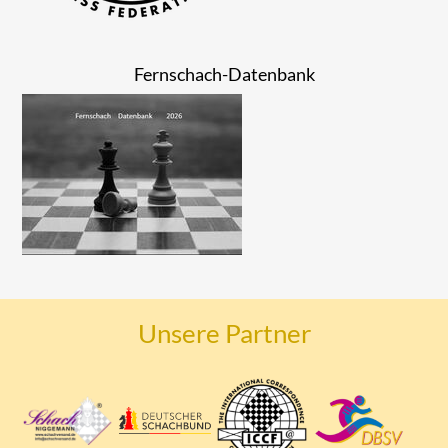
Fernschach-Datenbank
Unsere Partner