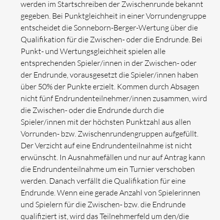
werden im Startschreiben der Zwischenrunde bekannt
gegeben. Bei Punktgleichheit in einer Vorrundengruppe
entscheidet die Sonneborn-Berger-Wertung über die
Qualifikation für die Zwischen- oder die Endrunde. Bei
Punkt- und Wertungsgleichheit spielen alle
entsprechenden Spieler/innen in der Zwischen- oder
der Endrunde, vorausgesetzt die Spieler/innen haben
über 50% der Punkte erzielt. Kommen durch Absagen
nicht fünf Endrundenteilnehmer/innen zusammen, wird
die Zwischen- oder die Endrunde durch die
Spieler/innen mit der höchsten Punktzahl aus allen
Vorrunden- bzw. Zwischenrundengruppen aufgefüllt.
Der Verzicht auf eine Endrundenteilnahme ist nicht
erwünscht. In Ausnahmefällen und nur auf Antrag kann
die Endrundenteilnahme um ein Turnier verschoben
werden. Danach verfällt die Qualifikation für eine
Endrunde. Wenn eine gerade Anzahl von Spielerinnen
und Spielern für die Zwischen- bzw. die Endrunde
qualifiziert ist, wird das Teilnehmerfeld um den/die