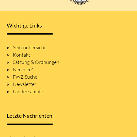
Wichtige Links
Seitenübersicht
Kontakt
Satzung & Ordnungen
Neu hier?
FWZ-Suche
Newsletter
Länderkämpfe
Letzte Nachrichten