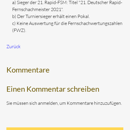
a) Sieger der 21. Rapid-FSM: Titel "21. Deutscher Rapid-
Fernschachmeister 2021".
b) Der Turniersieger erhält einen Pokal.
c) Keine Auswertung für die Fernschachwertungszahlen
(FWZ).
Zurück
Kommentare
Einen Kommentar schreiben
Sie müssen sich anmelden, um Kommentare hinzuzufügen.