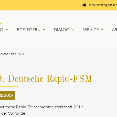
email
mailkontakt@bdf-fe
RO
BDF INTERN
DIALOG
SERVICE
A
expand_more
expand_more
expand_more
expand_more
eutsche Rapid-FSM
9. Deutsche Rapid-FSM
05.2019
Deutsche Rapid-Fernschachmeisterschaft 2019
t der Vorrunde