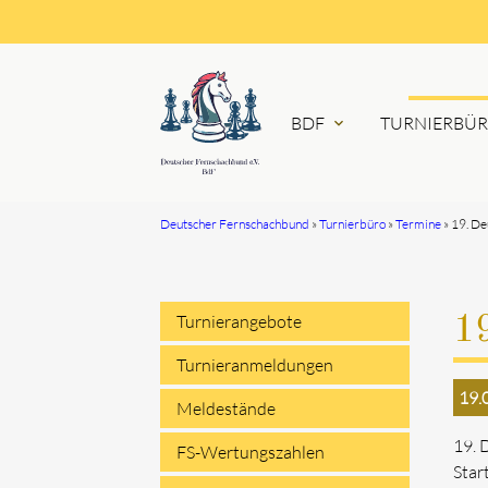
BDF
TURNIERBÜ
expand_more
Deutscher Fernschachbund
Turnierbüro
Termine
19. D
Suchbegriffe
Turnierangebote
1
Navigation
Turnieranmeldungen
19.
überspringen
Meldestände
19. 
FS-Wertungszahlen
Star