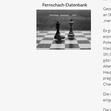
Fernschach-Datenbank
Geor
an S
„men
Es g
erpr
Pote
Weiß
Sf6 
gibt
Alte
Haup
präg
Chan
Die 
eing
Die 