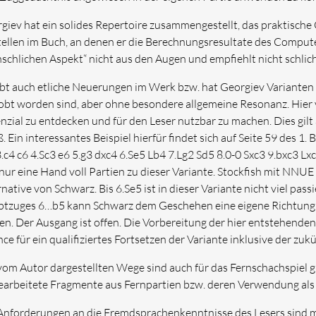
giev hat ein solides Repertoire zusammengestellt, das praktische 
tellen im Buch, an denen er die Berechnungsresultate des Computer
schlichen Aspekt“ nicht aus den Augen und empfiehlt nicht schlich
ibt auch etliche Neuerungen im Werk bzw. hat Georgiev Varianten a
obt worden sind, aber ohne besondere allgemeine Resonanz. Hier 
nzial zu entdecken und für den Leser nutzbar zu machen. Dies gilt a
. Ein interessantes Beispiel hierfür findet sich auf Seite 59 des 1.
3.c4 c6 4.Sc3 e6 5.g3 dxc4 6.Se5 Lb4 7.Lg2 Sd5 8.0-0 Sxc3 9.bxc3 Lx
 nur eine Hand voll Partien zu dieser Variante. Stockfish mit NNUE
rnative von Schwarz. Bis 6.Se5 ist in dieser Variante nicht viel pas
tzuges 6…b5 kann Schwarz dem Geschehen eine eigene Richtung 
en. Der Ausgang ist offen. Die Vorbereitung der hier entstehenden 
ce für ein qualifiziertes Fortsetzen der Variante inklusive der zu
vom Autor dargestellten Wege sind auch für das Fernschachspiel g
earbeitete Fragmente aus Fernpartien bzw. deren Verwendung als
Anforderungen an die Fremdsprachenkenntnisse des Lesers sind m