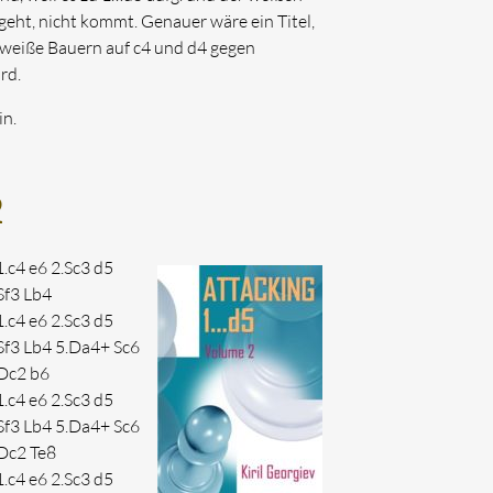
, nicht kommt. Genauer wäre ein Titel,
n weiße Bauern auf c4 und d4 gegen
rd.
in.
2
1.c4 e6 2.Sc3 d5
.Sf3 Lb4
1.c4 e6 2.Sc3 d5
.Sf3 Lb4 5.Da4+ Sc6
.Dc2 b6
1.c4 e6 2.Sc3 d5
.Sf3 Lb4 5.Da4+ Sc6
.Dc2 Te8
1.c4 e6 2.Sc3 d5