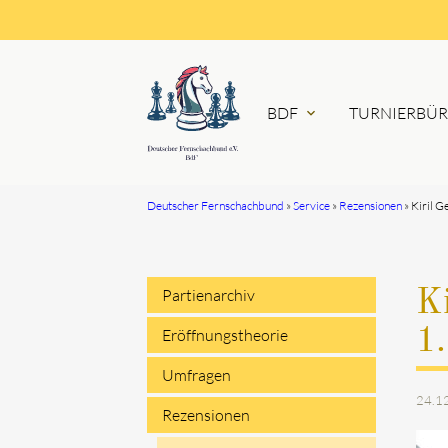
BDF
TURNIERBÜ
expand_more
Deutscher Fernschachbund
Service
Rezensionen
Kiril G
Suchbegriffe
Partienarchiv
Ki
Navigation
1
Eröffnungstheorie
überspringen
Umfragen
24.1
Rezensionen