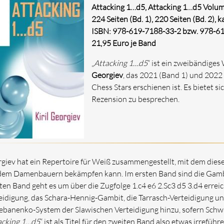
Attacking 1…d5, Attacking 1…d5 Volum
224 Seiten (Bd. 1), 220 Seiten (Bd. 2), k
ISBN: 978-619-7188-33-2 bzw. 978-6
21,95 Euro je Band
„
Attacking 1…d5
“ ist ein zweibändige
Georgiev
, das 2021 (Band 1) und 2022 
Chess Stars erschienen ist. Es bietet si
Rezension zu besprechen.
giev hat ein Repertoire für Weiß zusammengestellt, mit dem dies
dem Damenbauern bekämpfen kann. Im ersten Band sind die Gambi
ten Band geht es um über die Zugfolge 1.c4 e6 2.Sc3 d5 3.d4 errei
eidigung, das Schara-Hennig-Gambit, die Tarrasch-Verteidigung und
ebanenko-System der Slawischen Verteidigung hinzu, sofern Schwar
acking 1…d5
“ ist als Titel für den zweiten Band also etwas irrefüh