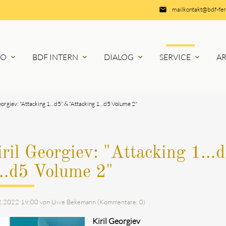
email
mailkontakt@bdf-fe
RO
BDF INTERN
DIALOG
SERVICE
A
expand_more
expand_more
expand_more
expand_more
eorgiev: "Attacking 1…d5" & "Attacking 1…d5 Volume 2"
ril Georgiev: "Attacking 1…
…d5 Volume 2"
2.2022 19:00
von Uwe Bekemann (Kommentare: 0)
Kiril Georgiev