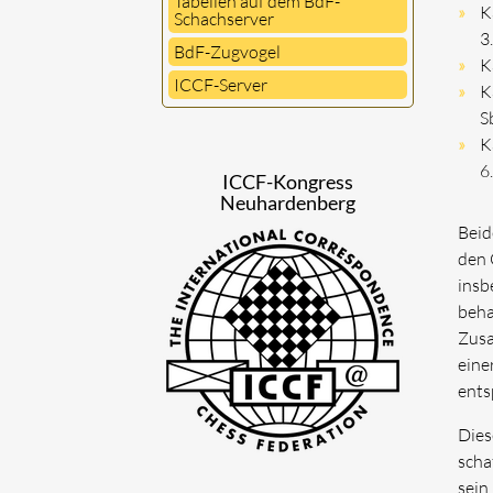
Tabellen auf dem BdF-
K
Schachserver
3
BdF-Zugvogel
K
ICCF-Server
K
S
K
6
ICCF-Kongress
Neuhardenberg
Beid
den 
insb
beha
Zusa
eine
ents
Dies
scha
sein