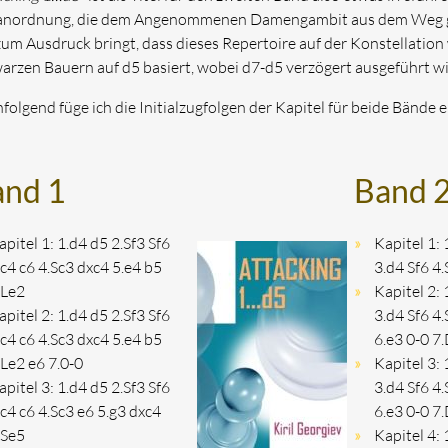
nordnung, die dem Angenommenen Damengambit aus dem Weg geht
zum Ausdruck bringt, dass dieses Repertoire auf der Konstellatio
arzen Bauern auf d5 basiert, wobei d7-d5 verzögert ausgeführt wi
folgend füge ich die Initialzugfolgen der Kapitel für beide Bände e
and 1
Band 
apitel 1: 1.d4 d5 2.Sf3 Sf6
Kapitel 1: 
.c4 c6 4.Sc3 dxc4 5.e4 b5
3.d4 Sf6 4
.Le2
Kapitel 2: 
apitel 2: 1.d4 d5 2.Sf3 Sf6
3.d4 Sf6 4
.c4 c6 4.Sc3 dxc4 5.e4 b5
6.e3 0-0 7
.Le2 e6 7.0-0
Kapitel 3: 
apitel 3: 1.d4 d5 2.Sf3 Sf6
3.d4 Sf6 4
.c4 c6 4.Sc3 e6 5.g3 dxc4
6.e3 0-0 7
.Se5
Kapitel 4: 