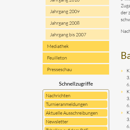
Zuga
Jahrgang 2009
der 
schw
Jahrgang 2008
Nach
Jahrgang bis 2007
Mediathek
B
Feuilleton
Presseschau
K
3
Schnellzugriffe
6
K
Nachrichten
3
Turnieranmeldungen
6
K
Aktuelle Ausschreibungen
3
Newsletter
6