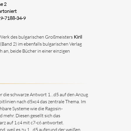
e 2
artoniert
19-7188-34-9
s Werk des bulgarischen Großmeisters
Kiril
(Band 2) im ebenfalls bulgarischen Verlag
ch an, beide Bücher in einer einzigen
er die schwarze Antwort 1…d5 auf den Anzug
tlinien nach d5xc4 das zentrale Thema. Im
chbare Systeme wie die Ragosin-
 mehr. Diesen gesellt sich das
z auf 1.c4 mit c7-c6 antwortet.
rend, weil es zu 1…d5 aufgrund der weißen