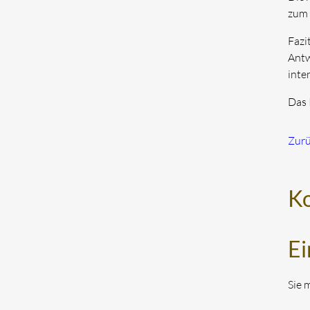
zum 
Fazit
Antw
inte
Das 
Zur
K
Ei
Sie 