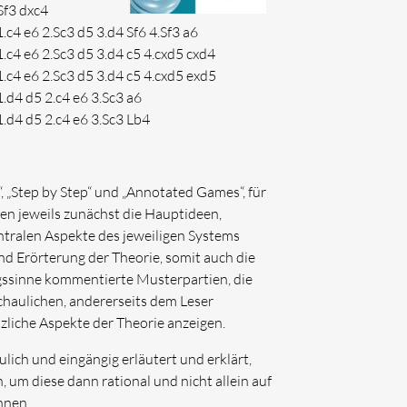
Sf3 dxc4
1.c4 e6 2.Sc3 d5 3.d4 Sf6 4.Sf3 a6
1.c4 e6 2.Sc3 d5 3.d4 c5 4.cxd5 cxd4
1.c4 e6 2.Sc3 d5 3.d4 c5 4.cxd5 exd5
1.d4 d5 2.c4 e6 3.Sc3 a6
1.d4 d5 2.c4 e6 3.Sc3 Lb4
, „Step by Step“ und „Annotated Games“, für
den jeweils zunächst die Hauptideen,
ntralen Aspekte des jeweiligen Systems
und Erörterung der Theorie, somit auch die
gssinne kommentierte Musterpartien, die
schaulichen, andererseits dem Leser
liche Aspekte der Theorie anzeigen.
ulich und eingängig erläutert und erklärt,
 um diese dann rational und nicht allein auf
nnen.