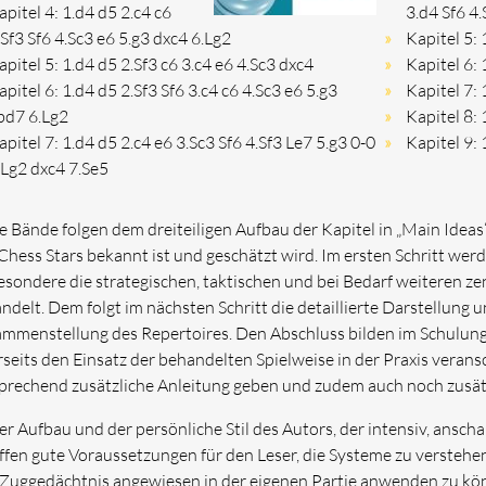
apitel 4: 1.d4 d5 2.c4 c6
3.d4 Sf6 4.
.Sf3 Sf6 4.Sc3 e6 5.g3 dxc4 6.Lg2
Kapitel 5: 
apitel 5: 1.d4 d5 2.Sf3 c6 3.c4 e6 4.Sc3 dxc4
Kapitel 6: 
apitel 6: 1.d4 d5 2.Sf3 Sf6 3.c4 c6 4.Sc3 e6 5.g3
Kapitel 7: 
bd7 6.Lg2
Kapitel 8: 
apitel 7: 1.d4 d5 2.c4 e6 3.Sc3 Sf6 4.Sf3 Le7 5.g3 0-0
Kapitel 9: 
.Lg2 dxc4 7.Se5
e Bände folgen dem dreiteiligen Aufbau der Kapitel in „Main Ideas“
Chess Stars bekannt ist und geschätzt wird. Im ersten Schritt wer
esondere die strategischen, taktischen und bei Bedarf weiteren ze
ndelt. Dem folgt im nächsten Schritt die detaillierte Darstellung 
mmenstellung des Repertoires. Den Abschluss bilden im Schulun
rseits den Einsatz der behandelten Spielweise in der Praxis veran
prechend zusätzliche Anleitung geben und zudem auch noch zusätz
er Aufbau und der persönliche Stil des Autors, der intensiv, anscha
ffen gute Voraussetzungen für den Leser, die Systeme zu verstehen,
 Zuggedächtnis angewiesen in der eigenen Partie anwenden zu kö