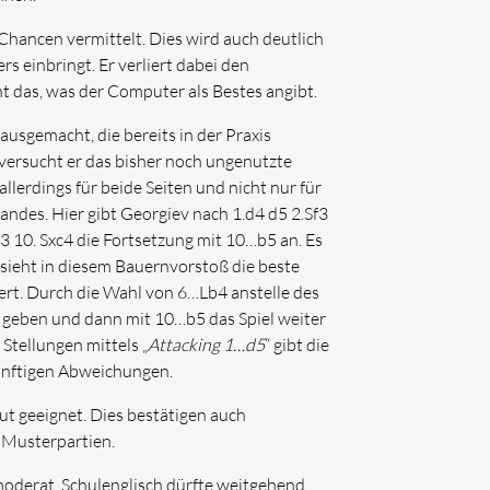
Chancen vermittelt. Dies wird auch deutlich
s einbringt. Er verliert dabei den
t das, was der Computer als Bestes angibt.
usgemacht, die bereits in der Praxis
versucht er das bisher noch ungenutzte
llerdings für beide Seiten und nicht nur für
 Bandes. Hier gibt Georgiev nach 1.d4 d5 2.Sf3
c3 10. Sxc4 die Fortsetzung mit 10…b5 an. Es
 sieht in diesem Bauernvorstoß die beste
siert. Durch die Wahl von 6…Lb4 anstelle des
geben und dann mit 10…b5 das Spiel weiter
Stellungen mittels „
Attacking 1…d5
“ gibt die
künftigen Abweichungen.
ut geeignet. Dies bestätigen auch
 Musterpartien.
oderat. Schulenglisch dürfte weitgehend