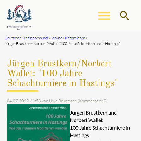
menu
search
Deutscher Fernschachbund
Service
Rezensionen
Jürgen Brustkern/Norbert Wallet: "100 Jahre Schachturniere in Hastings"
Suchbegriffe
SUCHEN
Jürgen Brustkern/Norbert
Wallet: "100 Jahre
Schachturniere in Hastings"
04.07.2022 21:53
von Uwe Bekemann (Kommentare: 0)
Jürgen Brustkern und
Norbert Wallet
100 Jahre Schachturniere in
Hastings