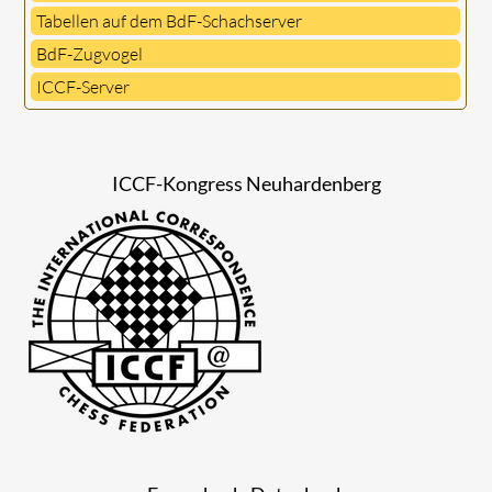
Tabellen auf dem BdF-Schachserver
BdF-Zugvogel
ICCF-Server
ICCF-Kongress Neuhardenberg