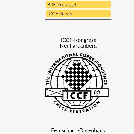
BdF-Zugvogel
ICCF-Server
ICCF-Kongress
Neuhardenberg
Fernschach-Datenbank