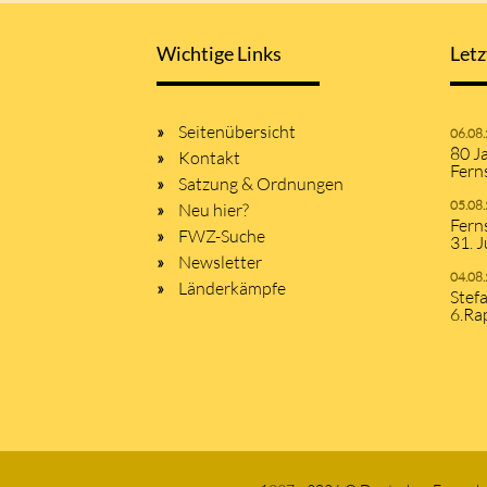
Wichtige Links
Letz
Seitenübersicht
06.08
80 J
Kontakt
Fern
Satzung & Ordnungen
05.08
Neu hier?
Fern
FWZ-Suche
31. J
Newsletter
04.08
Länderkämpfe
Stef
6.Ra