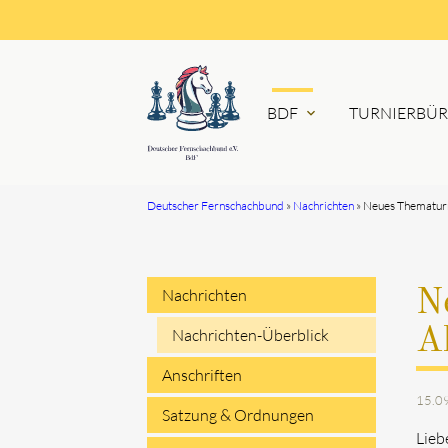
BDF
TURNIERBÜ
expand_more
Deutscher Fernschachbund
Nachrichten
Neues Thematurni
Suchbegriffe
Nachrichten
N
Navigation
Al
Nachrichten-Überblick
überspringen
Anschriften
15.0
Satzung & Ordnungen
Lieb