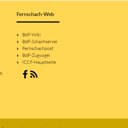
Fernschach-Web
BdF-Wiki
BdF-Schachserver
Fernschachpost
BdF-Zugvogel
ICCF-Hauptseite
sh