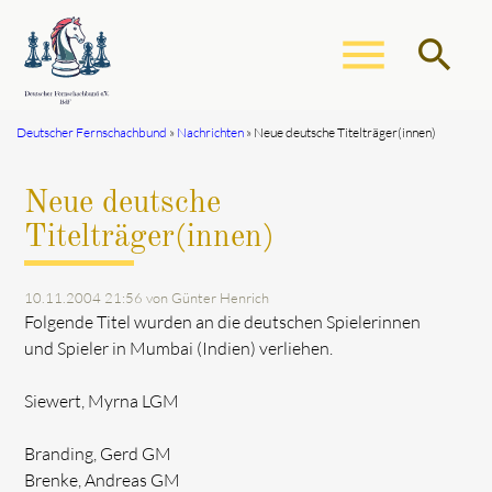
menu
search
Deutscher Fernschachbund
Nachrichten
Neue deutsche Titelträger(innen)
Suchbegriffe
SUCHEN
Neue deutsche
Titelträger(innen)
10.11.2004 21:56
von Günter Henrich
Folgende Titel wurden an die deutschen Spielerinnen
und Spieler in Mumbai (Indien) verliehen.
Siewert, Myrna LGM
Branding, Gerd GM
Brenke, Andreas GM