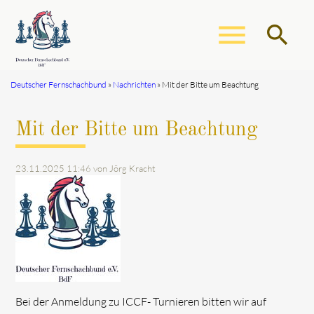
menu
search
Deutscher Fernschachbund
Nachrichten
Mit der Bitte um Beachtung
Suchbegriffe
SUCHEN
Mit der Bitte um Beachtung
23.11.2025 11:46
von Jörg Kracht
Bei der Anmeldung zu ICCF- Turnieren bitten wir auf