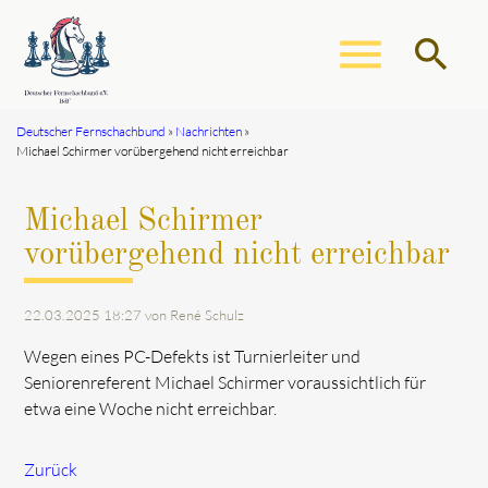
menu
search
Deutscher Fernschachbund
Nachrichten
Michael Schirmer vorübergehend nicht erreichbar
Suchbegriffe
SUCHEN
Michael Schirmer
vorübergehend nicht erreichbar
22.03.2025 18:27
von René Schulz
Wegen eines PC-Defekts ist Turnierleiter und
Seniorenreferent Michael Schirmer voraussichtlich für
etwa eine Woche nicht erreichbar.
Zurück