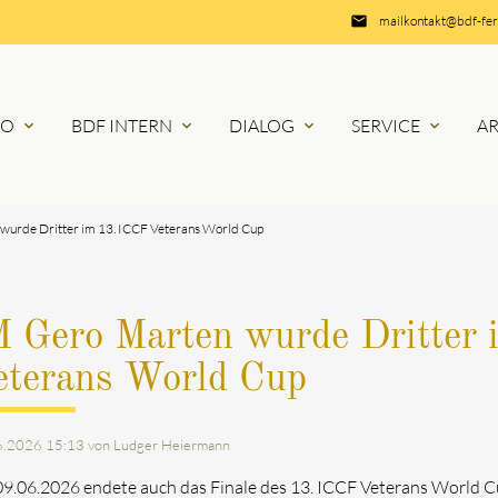
email
mailkontakt@bdf-fe
RO
BDF INTERN
DIALOG
SERVICE
A
expand_more
expand_more
expand_more
expand_more
wurde Dritter im 13. ICCF Veterans World Cup
M Gero Marten wurde Dritter
eterans World Cup
6.2026 15:13
von Ludger Heiermann
9.06.2026 endete auch das Finale des 13. ICCF Veterans World Cu