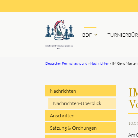
BDF
TURNIERBÜ
expand_more
Deutscher Fernschachbund
Nachrichten
IM Gero Marten 
Suchbegriffe
Nachrichten
I
Navigation
V
Nachrichten-Überblick
überspringen
Anschriften
10.0
Satzung & Ordnungen
Am 0