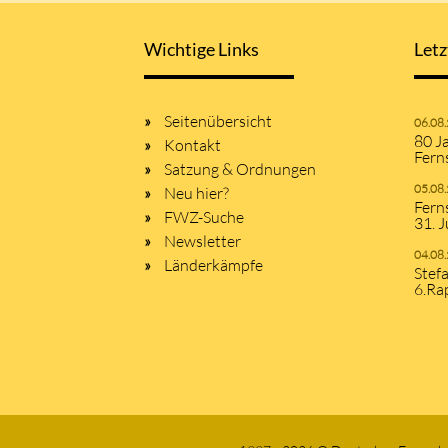
Wichtige Links
Letz
Seitenübersicht
06.08
80 J
Kontakt
Fern
Satzung & Ordnungen
05.08
Neu hier?
Fern
FWZ-Suche
31. J
Newsletter
04.08
Länderkämpfe
Stef
6.Ra