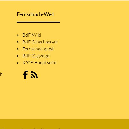
Fernschach-Web
BdF-Wiki
BdF-Schachserver
Fernschachpost
BdF-Zugvogel
ICCF-Hauptseite
sh