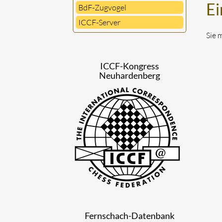
Ei
BdF-Zugvogel
ICCF-Server
Sie 
ICCF-Kongress
Neuhardenberg
Fernschach-Datenbank