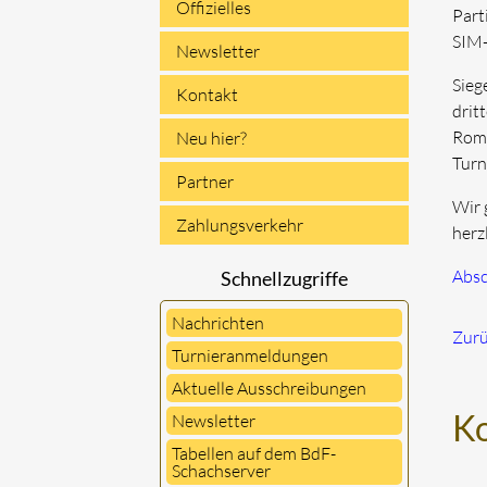
Offizielles
Part
SIM
Newsletter
Sieg
Kontakt
drit
Rome
Neu hier?
Turn
Partner
Wir 
Zahlungsverkehr
herzl
Absc
Schnellzugriffe
Nachrichten
Zur
Turnieranmeldungen
Aktuelle Ausschreibungen
K
Newsletter
Tabellen auf dem BdF-
Schachserver