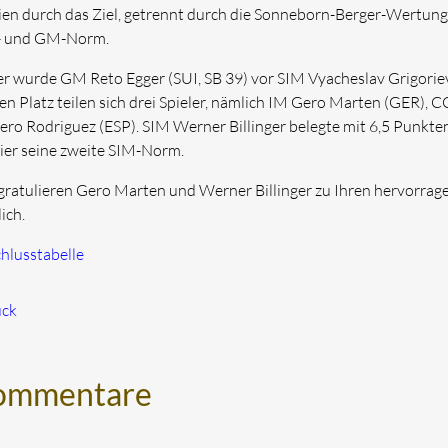
ien durch das Ziel, getrennt durch die Sonneborn-Berger-Wertung.
- und GM-Norm.
er wurde GM Reto Egger (SUI, SB 39) vor SIM Vyacheslav Grigorie
ten Platz teilen sich drei Spieler, nämlich IM Gero Marten (GER)
ro Rodriguez (ESP). SIM Werner Billinger belegte mit 6,5 Punkten d
ier seine zweite SIM-Norm.
gratulieren Gero Marten und Werner Billinger zu Ihren hervorrag
ich.
hlusstabelle
ück
ommentare