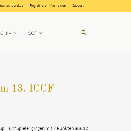
rnschachbund.de
Registrieren
|
Anmelden
Support
search
RCHIV
ICCF
expand_more
expand_more
SUCHEN
 im 13. ICCF
p. Fünf Spieler gingen mit 7 Punkten aus 12