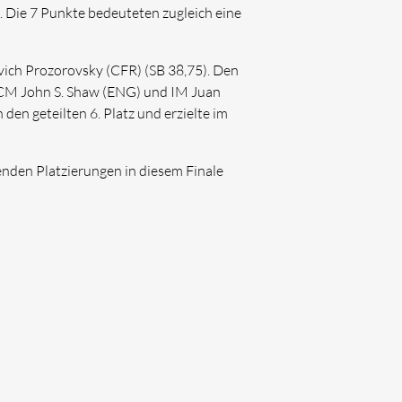
 Die 7 Punkte bedeuteten zugleich eine
vich Prozorovsky (CFR) (SB 38,75). Den
, CCM John S. Shaw (ENG) und IM Juan
en geteilten 6. Platz und erzielte im
enden Platzierungen in diesem Finale