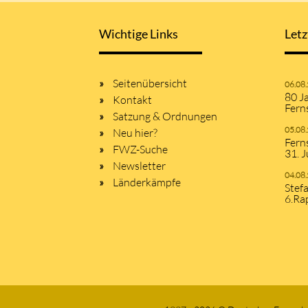
Wichtige Links
Letz
Seitenübersicht
06.08
80 J
Kontakt
Fern
Satzung & Ordnungen
05.08
Neu hier?
Fern
FWZ-Suche
31. J
Newsletter
04.08
Länderkämpfe
Stef
6.Ra