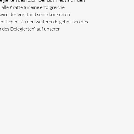
gierten des ICCF. Der BdF freut sich, den
lle Kräfte für eine erfolgreiche
ird der Vorstand seine konkreten
entlichen. Zu den weiteren Ergebnissen des
 des Delegierten“ auf unserer