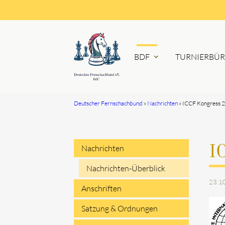
BDF
TURNIERBÜ
expand_more
Deutscher Fernschachbund
Nachrichten
ICCF Kongress 
Suchbegriffe
Nachrichten
I
Navigation
Nachrichten-Überblick
23.1
überspringen
Anschriften
Satzung & Ordnungen