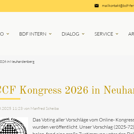
email
mailkontakt@bdf-fe
RO
BDF INTERN
DIALOG
SERVICE
A
expand_more
expand_more
expand_more
expand_more
2026 in Neuhardenberg
CCF Kongress 2026 in Neuha
0.2025 11:23
von Manfred Scheiba
Das Voting aller Vorschläge vom Online- Kongress
wurden veröffentlicht. Unser Vorschlag (2025-7