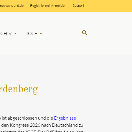
rnschachbund.de
Registrieren
|
Anmelden
Support
search
RCHIV
ICCF
expand_more
expand_more
SUCHEN
rdenberg
 ist abgeschlossen und die
Ergebnisse
2) den Kongress 2026 nach Deutschland zu