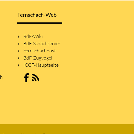
Fernschach-Web
BdF-Wiki
BdF-Schachserver
Fernschachpost
BdF-Zugvogel
ICCF-Hauptseite
sh