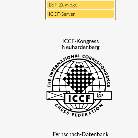
BdF-Zugvogel
ICCF-Server
ICCF-Kongress
Neuhardenberg
Fernschach-Datenbank