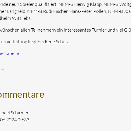
ende neun Spieler qualifiziert: NFM-B Herwig Klapp, NFM-B Wol
er Langheld, NFM-B Rudi Fischer, Hans-Peter Pöllen, NFM-B Jo
dhelm Wittlieb!.
wünschen allen Teilnehmern ein interessantes Turnier und viel Glü
Turnierleitung liegt bei René Schulz.
iertabelle
ück
ommentare
chael Schirmer
.06.2024
09:33