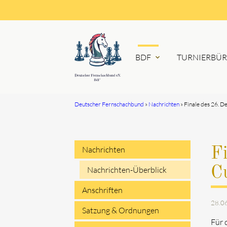
BDF
TURNIERBÜ
expand_more
Deutscher Fernschachbund
Nachrichten
Finale des 26. D
Suchbegriffe
Nachrichten
Fi
Navigation
Cu
Nachrichten-Überblick
überspringen
Anschriften
28.0
Satzung & Ordnungen
Für 