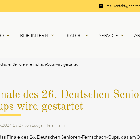
email
mailkontakt@bdf-fe
RO
BDF INTERN
DIALOG
SERVICE
A
expand_more
expand_more
expand_more
expand_more
eutschen Senioren-Fernschach-Cups wird gestartet
nale des 26. Deutschen Seni
ps wird gestartet
6.2024 19:27
von Ludger Heiermann
das Finale des 26. Deutschen Senioren-Fernschach-Cups, das am 06