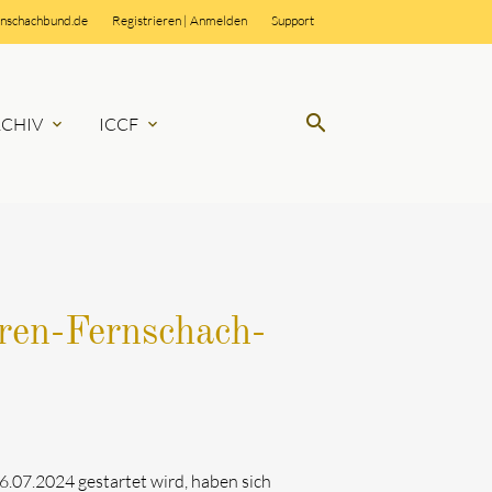
rnschachbund.de
Registrieren
|
Anmelden
Support
search
RCHIV
ICCF
expand_more
expand_more
SUCHEN
oren-Fernschach-
.07.2024 gestartet wird, haben sich