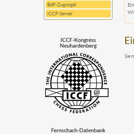
BdF-Zugvogel
Ei
Wit
ICCF-Server
Ei
ICCF-Kongress
Neuhardenberg
Sie 
Fernschach-Datenbank