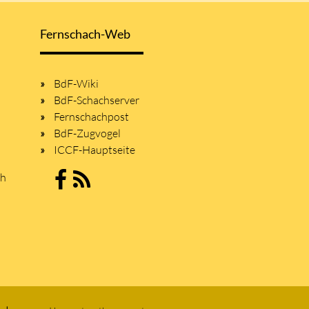
Fernschach-Web
BdF-Wiki
BdF-Schachserver
Fernschachpost
BdF-Zugvogel
ICCF-Hauptseite
sh