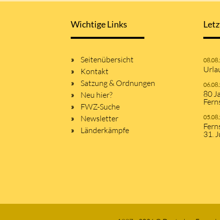
Wichtige Links
Letz
Seitenübersicht
08.08
Urla
Kontakt
Satzung & Ordnungen
06.08
80 J
Neu hier?
Fern
FWZ-Suche
Newsletter
05.08
Fern
Länderkämpfe
31. J